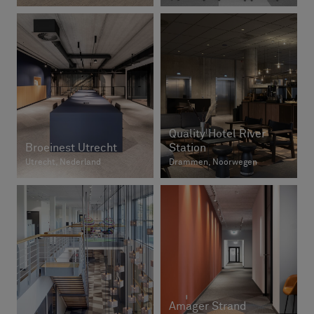
Quality Hotel River
Broeinest Utrecht
Station
Utrecht, Nederland
Drammen, Noorwegen
Amager Strand