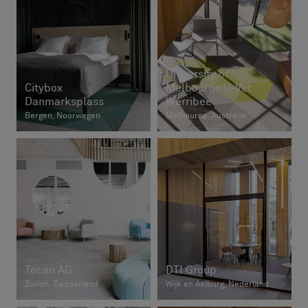
University of
Citybox
Melbourne U-Vet
Danmarksplass
Werribee
Bergen, Noorwegen
Melbourne, Australië
Tecan AG
DTI Group
Zurich, Zwitserland
Wijk en Aalburg, Nederland