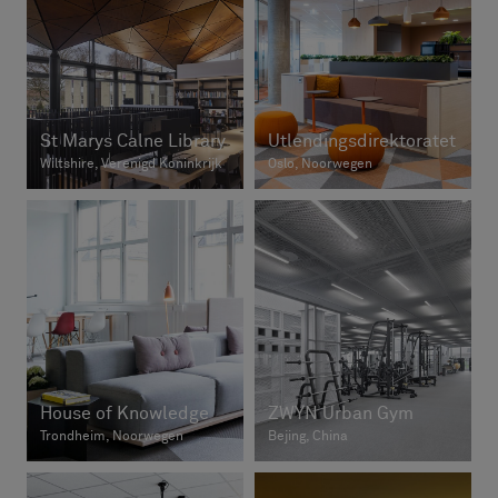
St Marys Calne Library
Utlendingsdirektoratet
Wiltshire, Verenigd Koninkrijk
Oslo, Noorwegen
House of Knowledge
ZWYN Urban Gym
Trondheim, Noorwegen
Bejing, China