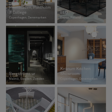
Heimstaden, Flintholm
II College
ELO
Copenhagen, Denemarken
Espoo, Finland
Kvänum Kitchen
Bergströms ur
Showroom
Malmö, Sweden, Zweden
Copenhagen, Denemarken