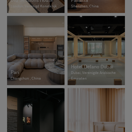
Old Sessions House
Panatta
London, Verenigd Koninkrijk
Shenzhen, China
Hotel Delano Dubai
Pari
Dubai, Verenigde Arabische
Changchun , China
Emiraten