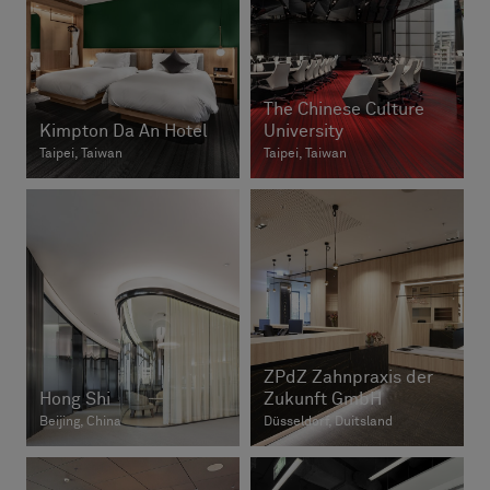
The Chinese Culture
Kimpton Da An Hotel
University
Taipei, Taiwan
Taipei, Taiwan
ZPdZ Zahnpraxis der
Hong Shi
Zukunft GmbH
Beijing, China
Düsseldorf, Duitsland