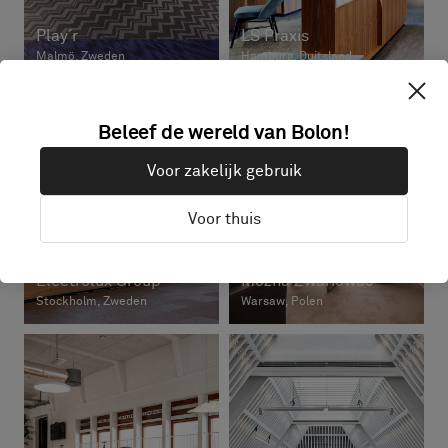
Play´r
LS Praxis
Malmö, Zweden
Hamburg, Duitsland
Beleef de wereld van Bolon!
Voor zakelijk gebruik
Voor thuis
Electrolux Group
Można Zwariować
Stockholm, Zweden
Warsaw, Polen