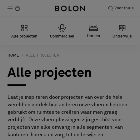
Voor thuis
Producten
Horeca
Alle projecten
Commercieel
Onderwijs
Projecten
Duurzaamheid
HOME
ALLE PROJECTEN
Alle projecten
Installatie
Onderhoud
Laat je inspireren door projecten van over de hele
wereld en ontdek hoe anderen onze vloeren hebben
Samenwerkingen met Designers
gebruikt om ruimtes te creëren waar men graag
verblijft. Onze vloeroplossingen zijn geschikt voor
Stories
projecten van elke omvang in alle segmenten; van
Over ons
kantoren, horeca en zorg tot onderwijs en