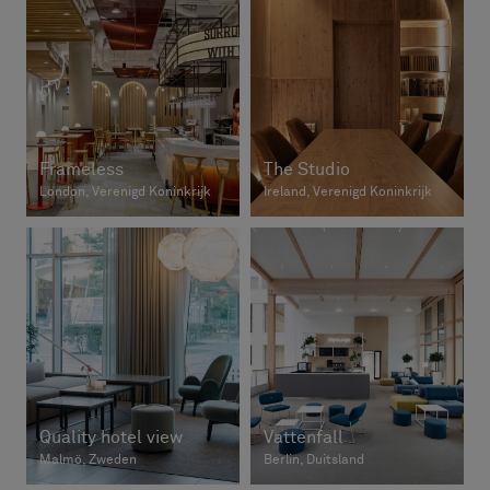
Frameless
The Studio
London, Verenigd Koninkrijk
Ireland, Verenigd Koninkrijk
Quality hotel view
Vattenfall
Malmö, Zweden
Berlin, Duitsland