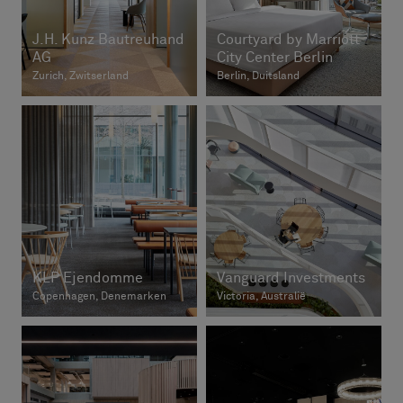
J.H. Kunz Bautreuhand
Courtyard by Marriott
AG
City Center Berlin
Zurich, Zwitserland
Berlin, Duitsland
KLP Ejendomme
Vanguard Investments
Copenhagen, Denemarken
Victoria, Australië