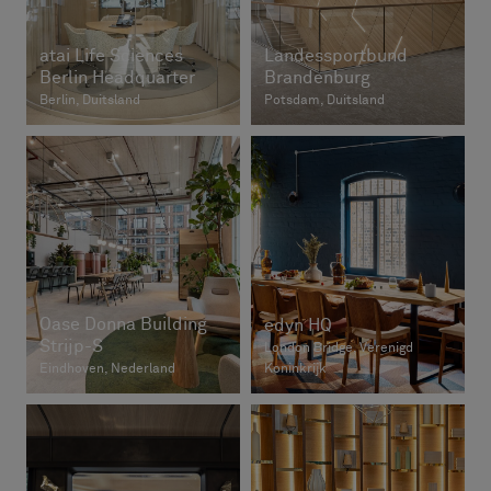
atai Life Sciences
Landessportbund
Berlin Headquarter
Brandenburg
Berlin, Duitsland
Potsdam, Duitsland
Oase Donna Building
edyn HQ
Strijp-S
London Bridge, Verenigd
Eindhoven, Nederland
Koninkrijk