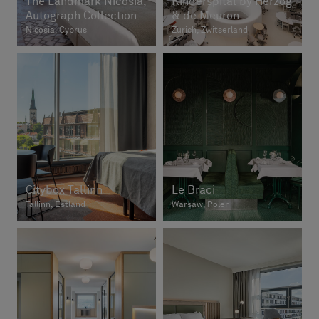
The Landmark Nicosia,
Kinderspital by Herzog
Autograph Collection
& de Meuron
Nicosia, Cyprus
Zurich, Zwitserland
Citybox Tallinn
Le Braci
Tallinn, Estland
Warsaw, Polen