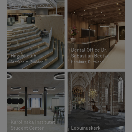
Dental Office Dr.
Hagaskolan
Sebastian Beetke
Stockholm, Zweden
Hamburg, Duitsland
Karolinska Institutet
Student Center
Lebuinuskerk