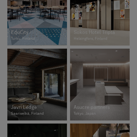
EduCity
Sokos Hotel Tripla
Turku, Finland
Helsingfors, Finland
Javri Lodge
Asucre partners
Saariselkä, Finland
Tokyo, Japan