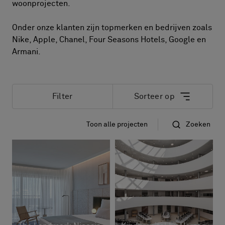
FAQ
woonprojecten.
Contact
Onder onze klanten zijn topmerken en bedrijven zoals
Image & Material Bank
Nike, Apple, Chanel, Four Seasons Hotels, Google en
Pattern Tile Tool
Armani.
Selecteer land
Filter
Sorteer op
Toon alle projecten
Zoeken
​Op datum
​Op naam