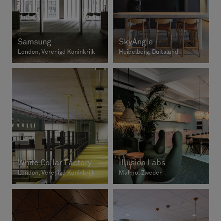
Samsung
SkyAngle
London, Verenigd Koninkrijk
Heidelberg, Duitsland
White Collar Factory
Illusion Labs
London, Verenigd Koninkrijk
Malmö, Zweden