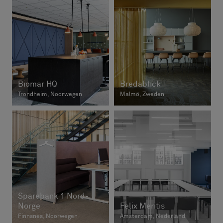
Biomar HQ
Bredablick
Trondheim, Noorwegen
Malmö, Zweden
Sparebank 1 Nord-
Norge
Felix Meritis
Finnsnes, Noorwegen
Amsterdam, Nederland