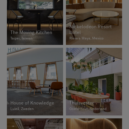
Nickelodeon Resort
The Moving Kitchen
Hotel
Taipei, Taiwan
Riviera Maya, Mexico
House of Knowledge
Thuisvester
Luleå, Zweden
Oosterhout, Nederland