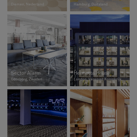
Diemen, Nederland
Hamburg, Duitsland
Sector Alarm
Henrietta House
Göteborg, Zweden
London, Verenigd Koninkrijk