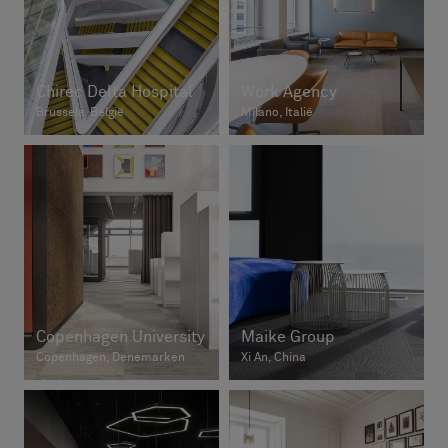
Chirec Delta Hospital
Work Agency
Brussels, België
Milano, Italië
Copenhagen University
Maike Group
Copenhagen, Denemarken
Xi An, China