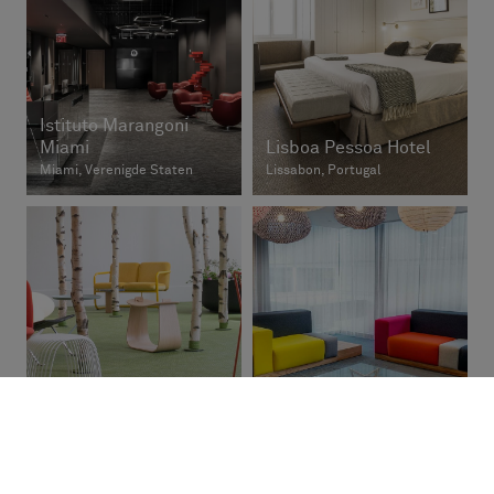
Istituto Marangoni
Miami
Lisboa Pessoa Hotel
Miami, Verenigde Staten
Lissabon, Portugal
Queens Riverside
Habitat
Apartments
London, Verenigd Koninkrijk
Perth, Australië