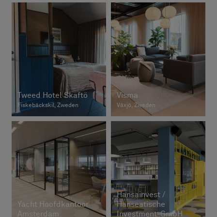
Tweed Hotel Skaftö
Visma
Fiskebäckskil, Zweden
Växjö, Zweden
Hansainvest /
Yacht Hoofdkantoor
Hanseatische
Amsterdam
Investment-GmbH