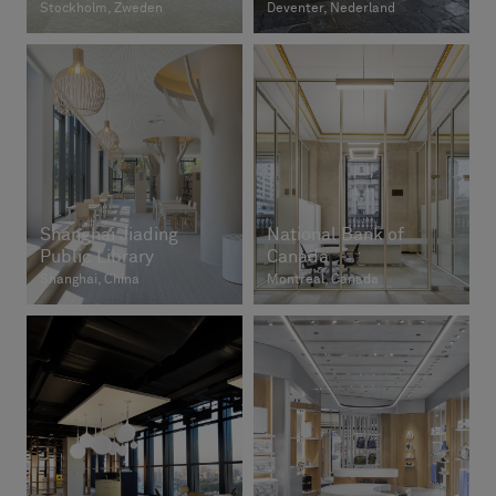
Stockholm, Zweden
Deventer, Nederland
Shanghai Jiading
National Bank of
Public Library
Canada
Shanghai, China
Montreal, Canada