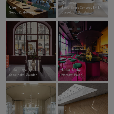
Rimowa
Cheil
Global Store Concept EMEA -
Seoul, Zuid-Korea
Dusseldorf, Duitsland
Lola Legacy
Taka Tajka
Stockholm, Zweden
Warsaw, Polen