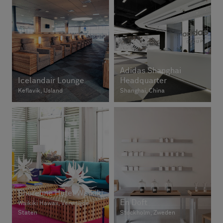
Adidas Shanghai
Icelandair Lounge
Headquarter
Keflavik, IJsland
Shanghai, China
Shoreline Hotel Waikiki
En Doft
Waikiki Hawaii, Verenigde
Staten
Stockholm, Zweden