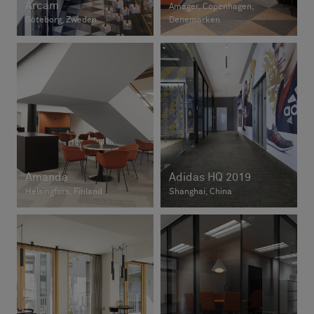
Arcam
Amager, Copenhagen,
Göteborg, Zweden
Denemarken
Amanda
Adidas HQ 2019
Helsingfors, Finland
Shanghai, China