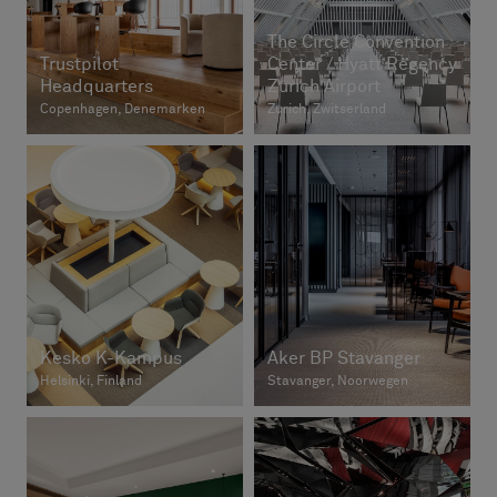
The Circle Convention
Trustpilot
Center / Hyatt Regency
Headquarters
Zurich Airport
Copenhagen, Denemarken
Zurich, Zwitserland
Kesko K-Kampus
Aker BP Stavanger
Helsinki, Finland
Stavanger, Noorwegen