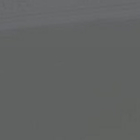
Over ons
FAQ
Contact
Image & Material Bank
Pattern Tile Tool
Selecteer land