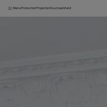
Menu
Producten
Projecten
Duurzaamheid
Producten
Projecten
Duurzaamheid
Installatie
Onderhoud
Samenwerkingen met Designers
Stories