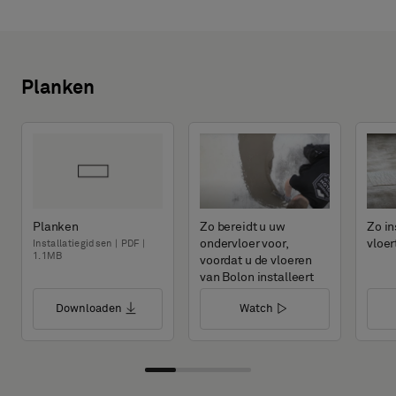
Planken
Planken
Zo bereidt u uw
Zo in
ondervloer voor,
vloer
Installatiegidsen | PDF |
1.1MB
voordat u de vloeren
van Bolon installeert
Downloaden
Watch