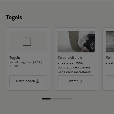
Tegels
Tegels
Zo bereidt u uw
Zo in
ondervloer voor,
vloer
Installatiegidsen | PDF |
1.1MB
voordat u de vloeren
van Bolon installeert
Downloaden
Watch