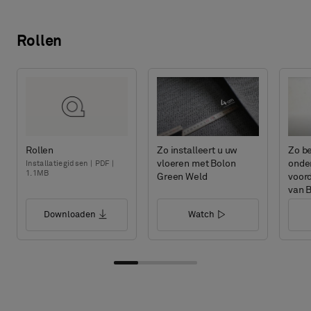
Rollen
Rollen
Zo installeert u uw
Zo be
vloeren met Bolon
onder
Installatiegidsen | PDF |
1.1MB
Green Weld
voord
van B
Downloaden
Watch