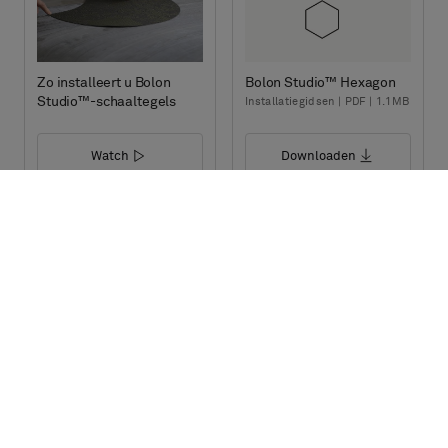
Zo installeert u Bolon
Bolon Studio™ Hexagon
Studio™-schaaltegels
Installatiegidsen | PDF | 1.1MB
Watch
Downloaden
Bolon Studio™ Prism
Bolon Studio™ Link
Installatiegidsen | PDF | 1.1MB
Installatiegidsen | PDF | 1.1MB
Downloaden
Downloaden