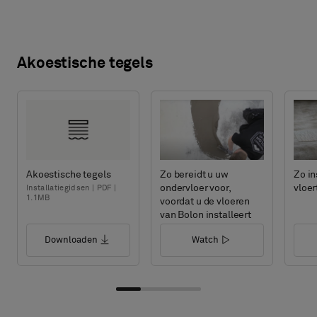
Akoestische tegels
Akoestische tegels
Zo bereidt u uw
Zo in
ondervloer voor,
vloer
Installatiegidsen | PDF |
1.1MB
voordat u de vloeren
van Bolon installeert
Downloaden
Watch