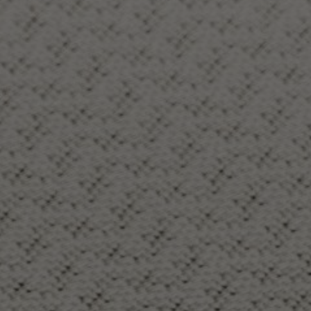
FAQ
Contact
Image & Material Bank
Pattern Tile Tool
Selecteer land