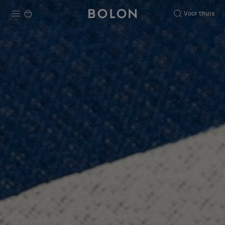
Voor thuis
Producten
Projecten
Duurzaamheid
Installatie
Onderhoud
Samenwerkingen met Designers
Stories
Over ons