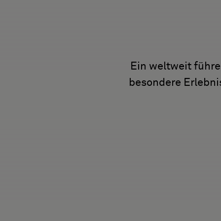
FAQ
Über uns
Kontakt
Pattern Tile Tool
Ein weltweit füh
Image & Material Bank
besondere Erlebni
Land auswählen