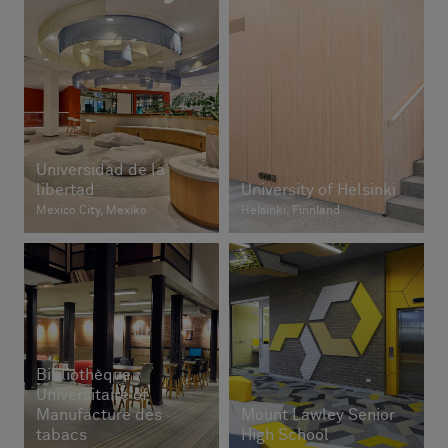
Universidad de la
libertad
University of Helsinki
Mexico City, Mexiko
Helsinki, Finnland
Bibliothèque
Universitaire of
Manufacture des
Mount Lawley Senior
tabacs
High School