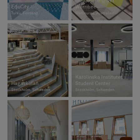
Melbourne U-Vet
EduCity
Werribee
Turku, Finnland
Melbourne, Australien
Karolinska Institutet
Hagaskolan
Student Center
Stockholm, Schweden
Stockholm, Schweden