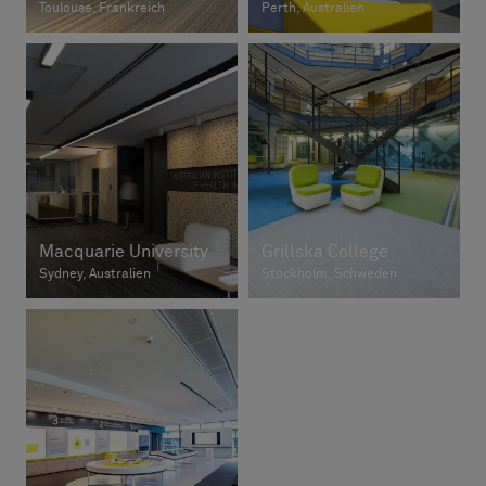
Toulouse, Frankreich
Perth, Australien
Macquarie University
Grillska College
Sydney, Australien
Stockholm, Schweden