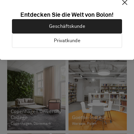
Entdecken Sie die Welt von Bolon!
Geschäftskunde
Zeilschool Het
Taichung Public
Privatkunde
Molenhuis
Library
Woudsend, Niederlande
Taichung City, Taiwan
Copenhagen University
College
Goethe-Institut
Copenhagen, Dänemark
Warsaw, Polen