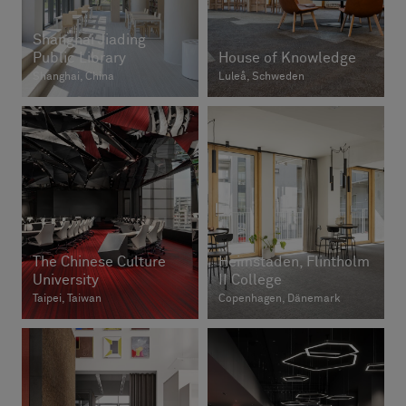
Shanghai Jiading
Public Library
House of Knowledge
Shanghai, China
Luleå, Schweden
The Chinese Culture
Heimstaden, Flintholm
University
II College
Taipei, Taiwan
Copenhagen, Dänemark