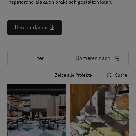
Über uns
inspirierend als auch praktisch gestalten kann.
Kontakt
Pattern Tile Tool
Image & Material Bank
Herunterladen
Land auswählen
Filter
Sortieren nach
Zeige alle Projekte
Suche
Das neuste zuerst
Name
University of