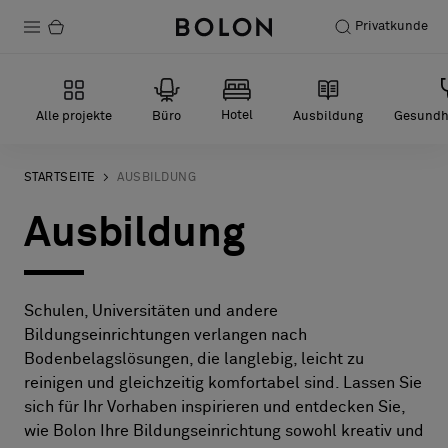
Privatkunde
Produkte
Hotel
Alle projekte
Büro
Ausbildung
Gesundh
Projekte
Nachhaltigkeit
STARTSEITE
AUSBILDUNG
Ausbildung
Installation
Instandhaltung
Schulen, Universitäten und andere
Bildungseinrichtungen verlangen nach
Designerkollaborationen
Bodenbelagslösungen, die langlebig, leicht zu
reinigen und gleichzeitig komfortabel sind. Lassen Sie
Stories
sich für Ihr Vorhaben inspirieren und entdecken Sie,
FAQ
wie Bolon Ihre Bildungseinrichtung sowohl kreativ und