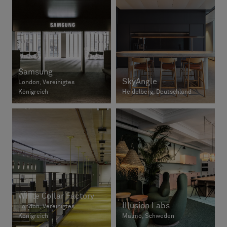
Samsung
SkyAngle
London, Vereinigtes
Königreich
Heidelberg, Deutschland
White Collar Factory
Illusion Labs
London, Vereinigtes
Königreich
Malmö, Schweden