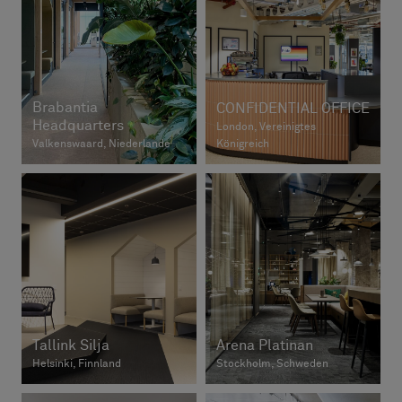
Brabantia
CONFIDENTIAL OFFICE
Headquarters
London, Vereinigtes
Valkenswaard, Niederlande
Königreich
Tallink Silja
Arena Platinan
Helsinki, Finnland
Stockholm, Schweden