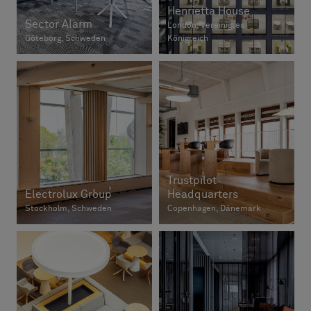
Henrietta House
Sector Alarm
London, Vereinigtes
Göteborg, Schweden
Königreich
Trustpilot
Electrolux Group
Headquarters
Stockholm, Schweden
Copenhagen, Dänemark