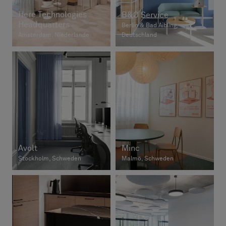
Here Technologies
B&O Service
Headquarters
Berlin & Bad Aibling,
Amsterdam, Niederlande
Deutschland
Avolt
Minc
Stockholm, Schweden
Malmö, Schweden