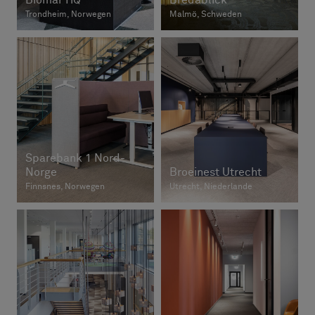
Biomar HQ
Bredablick
Trondheim, Norwegen
Malmö, Schweden
Sparebank 1 Nord-
Norge
Broeinest Utrecht
Finnsnes, Norwegen
Utrecht, Niederlande