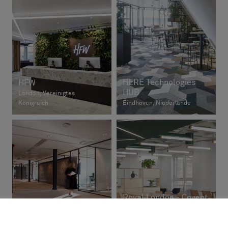
HERE Technologies
HFW
HUB
London, Vereinigtes
Königreich
Eindhoven, Niederlande
Royal London - Covent
Provinciehuis
Garden
Flevoland
London, Vereinigtes