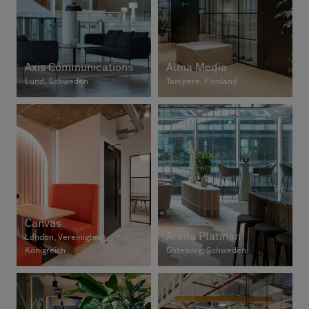
Axis Communications
Alma Media
Lund, Schweden
Tampere, Finnland
Canvas
Arena Platinan
London, Vereinigtes
Königreich
Göteborg, Schweden