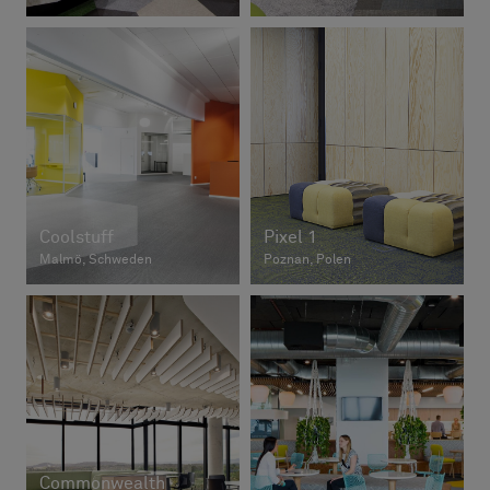
Coolstuff
Pixel 1
Malmö, Schweden
Poznan, Polen
Commonwealth