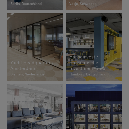
Berlin, Deutschland
Växjö, Schweden
Hansainvest /
Yacht Headquarters
Hanseatische
Amsterdam
Investment-GmbH
Diemen, Niederlande
Hamburg, Deutschland