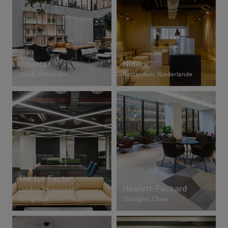
Umestan
Nidera
Umeå, Schweden
Rotterdam, Niederlande
The Ice Factory
Hewlett-Packard
London, Vereinigtes
Königreich
Shanghai, China