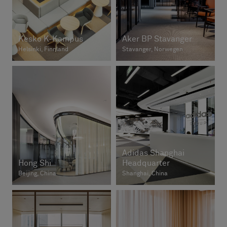
Kesko K-Kampus
Aker BP Stavanger
Helsinki, Finnland
Stavanger, Norwegen
Adidas Shanghai
Hong Shi
Headquarter
Beijing, China
Shanghai, China