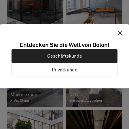
ELO
Work Agency
Espoo, Finnland
Milano, Italien
Entdecken Sie die Welt von Bolon!
Geschäftskunde
Privatkunde
Maike Group
QTC
Xi An, China
Brisbane, Australien