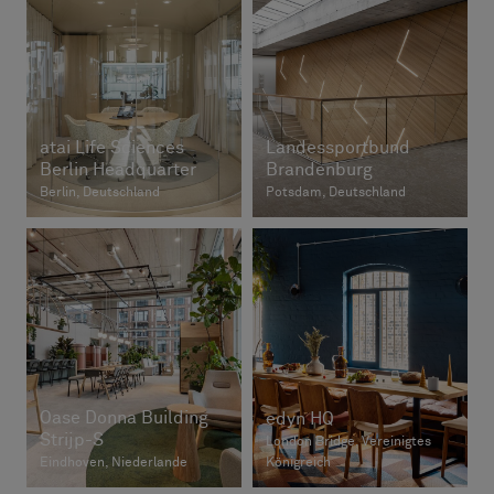
atai Life Sciences
Landessportbund
Berlin Headquarter
Brandenburg
Berlin, Deutschland
Potsdam, Deutschland
Oase Donna Building
edyn HQ
Strijp-S
London Bridge, Vereinigtes
Eindhoven, Niederlande
Königreich