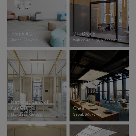
Tecan AG
DTI Group
Zurich, Schweiz
Wijk en Aalburg, Niederlande
National Bank of
Canada
Cheil
Montreal, Kanada
Seoul, Südkorea