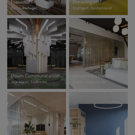
Fraunhofer
Breuninger
Porto, Portugal
Stuttgart, Deutschland
Daum Communication
Lensmedia Hattem
Jeje Island, Südkorea
Zwolle, Niederlande