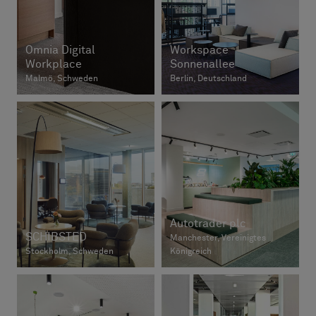
Omnia Digital
Workspace
Workplace
Sonnenallee
Malmö, Schweden
Berlin, Deutschland
Autotrader plc
SCHIBSTED
Manchester, Vereinigtes
Stockholm, Schweden
Königreich