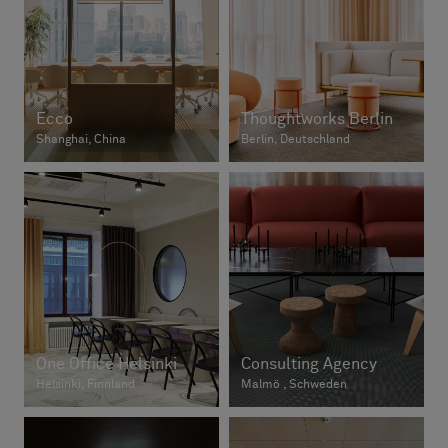
Ecco
Thoughtworks Berlin
Shanghai, China
Berlin, Deutschland
One Office Helsinki
Consulting Agency
Helsinki, Finnland
Malmö , Schweden