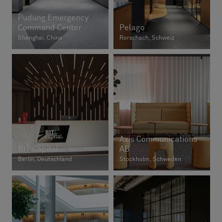
Pudung Emergency
Command Center
Pelago
Shanghai, China
Rorschach, Schweiz
Axis Communications
BIT Capital
AB
Berlin, Deutschland
Stockholm, Schweden