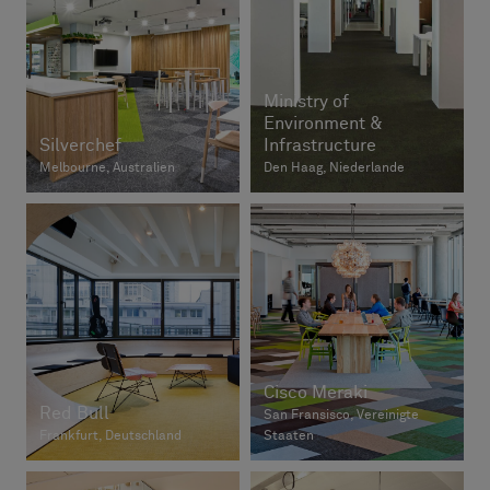
Ministry of
Environment &
Silverchef
Infrastructure
Melbourne, Australien
Den Haag, Niederlande
Cisco Meraki
Red Bull
San Fransisco, Vereinigte
Frankfurt, Deutschland
Staaten