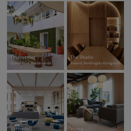
Thuisvester
The Studio
Oosterhout, Niederlande
Ireland, Vereinigtes Königreich
Vattenfall
Visma