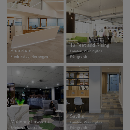
18 Feet and Rising
Sparebank
London, Vereinigtes
Fredrikstad, Norwegen
Königreich
Savills
Mahoney Lawyers
London, Vereinigtes
Brisbane, Australien
Königreich