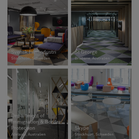
Svensk Filmindustri
St George
Stockholm, Schweden
Brisbane, Australien
Department of
Immigration & Border
Protection
Skype
Adelaide, Australien
Stockholm, Schweden