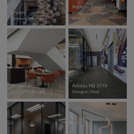
Amager Strand
Arcam
Amager, Copenhagen,
Göteborg, Schweden
Dänemark
Amanda
Adidas HQ 2019
Helsingfors, Finnland
Shanghai, China