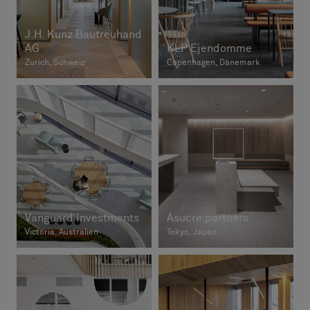
J.H. Kunz Bautreuhand
AG
KLP Ejendomme
Zurich, Schweiz
Copenhagen, Dänemark
Vanguard Investments
Asucre partners
Victoria, Australien
Tokyo, Japan