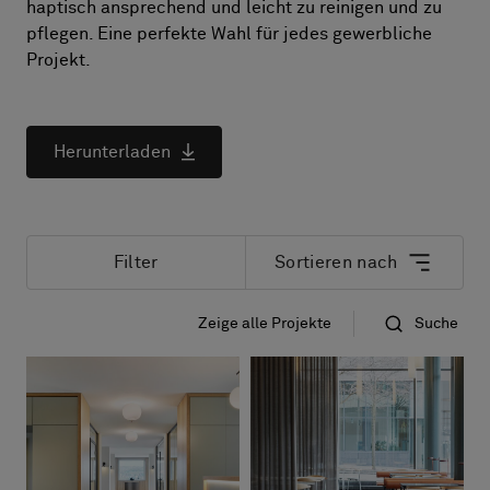
Über uns
haptisch ansprechend und leicht zu reinigen und zu
pflegen. Eine perfekte Wahl für jedes gewerbliche
Kontakt
Projekt.
Pattern Tile Tool
Image & Material Bank
Land auswählen
Herunterladen
Filter
Sortieren nach
Zeige alle Projekte
Suche
Das neuste zuerst
Name