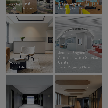
Government
Arrow Energy
Canberra, Australien
Brisbane, Australien
Jiangxi Pingxiang
Administrative Service
Actico
Center
Friedrichshafen, Deutschland
Jiangxi Pingxiang, China