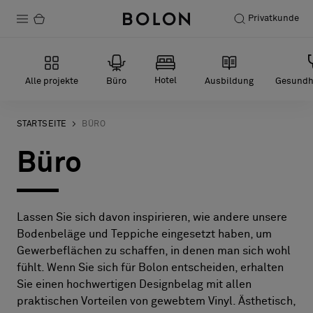
Privatkunde
Produkte
Hotel
Alle projekte
Büro
Ausbildung
Gesundh
Projekte
Nachhaltigkeit
STARTSEITE
BÜRO
Büro
Installation
Instandhaltung
Lassen Sie sich davon inspirieren, wie andere unsere
Bodenbeläge und Teppiche eingesetzt haben, um
Designerkollaborationen
Gewerbeflächen zu schaffen, in denen man sich wohl
fühlt. Wenn Sie sich für Bolon entscheiden, erhalten
Stories
Sie einen hochwertigen Designbelag mit allen
FAQ
praktischen Vorteilen von gewebtem Vinyl. Ästhetisch,