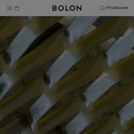
Privatkunde
Produkte
Projekte
Nachhaltigkeit
Installation
Instandhaltung
Designerkollaborationen
Stories
FAQ