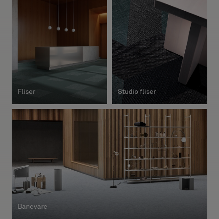
Om oss
Kontakt
Pattern Tile Tool
Image & Material Bank
Velg land
Fliser
Studio fliser
Banevare