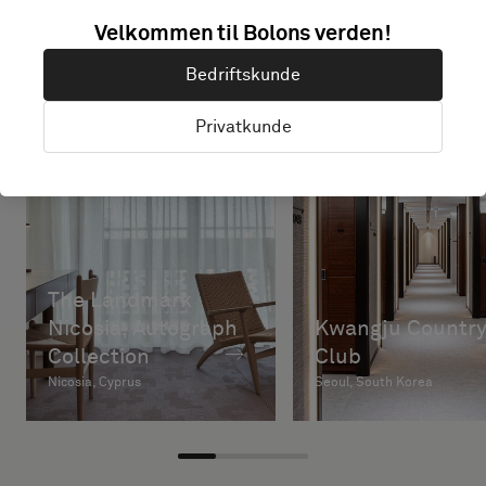
Velkommen til Bolons verden!
Bedriftskunde
Privatkunde
The Landmark
Nicosia, Autograph
Kwangju Countr
Collection
Club
Nicosia, Cyprus
Seoul, South Korea