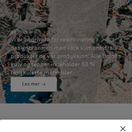
BÆREKRAFT
Vi er pådrivere for resirkulering i
designbransjen med våre klimanøytrale
produkter og vår produksjon. Alle Bolons
gulv og tepper inneholder 68 %
resirkulerte materialer.
Les mer
Utvalgte prosjekter og
anbefalinger