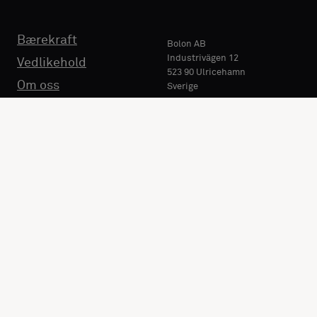
Bærekraft
Bolon AB
Industrivägen 12
Vedlikehold
523 90 Ulricehamn
Om oss
Sverige
Telefon:
+47 411 42 410
E-mail:
info@bolon.com