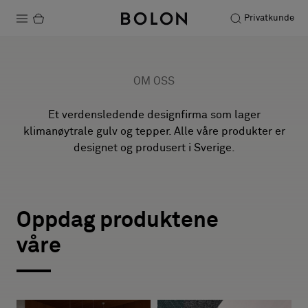
Privatkunde
Produkter
OM OSS
Prosjekter
Et verdensledende designfirma som lager
Bærekraft
klimanøytrale gulv og tepper. Alle våre produkter er
designet og produsert i Sverige.
Installation
BKB
Vedlikehold
Oppdag produktene
THE ORIGINAL OF THE ORIGINAL
våre
1993–2026
Samarbeid med designere
Stories
Utforsk BKB-prosjekter
FAQ