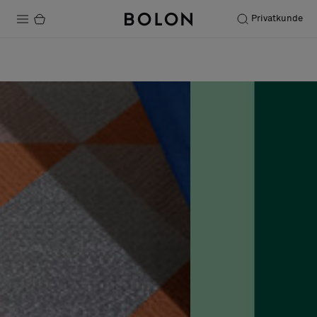
Privatkunde
Produkter
Prosjekter
Bærekraft
Installation
Vedlikehold
Samarbeid med designere
Stories
FAQ