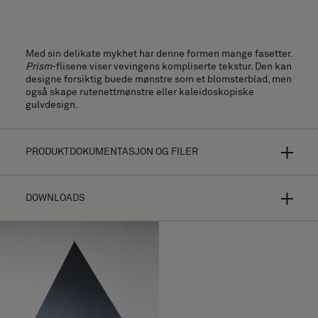
Med sin delikate mykhet har denne formen mange fasetter.
Prism
-flisene viser vevingens kompliserte tekstur. Den kan
designe forsiktig buede mønstre som et blomsterblad, men
også skape rutenettmønstre eller kaleidoskopiske
gulvdesign.
PRODUKTDOKUMENTASJON OG FILER
DOWNLOADS
Bolon Studio er et konsept med utvalgte former for hyper-
skreddersydde gulvløsninger. Ved å gjøre ditt eget valg fra
en serie med tretten forskjellige fliser, og kombinere
formen med de fleste av våre gulvkolleksjoner, er
mulighetene uendelige.
Installasjonsveiledning
Designet ditt vil se helt forskjellig ut avhengig av valg av
Høyoppløselige bilder (.zip)
tekstur, farge, veftretning og lysrefleksjoner. For ytterligere
produktinformasjon se hver
kolleksjon
.
Last ned Prism