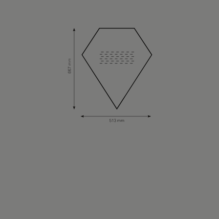
Om oss
Kontakt
Pattern Tile Tool
Image & Material Bank
Velg land