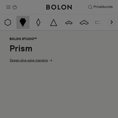
Privatkunde
Produkter
Prosjekter
BOLON STUDIO™
Bærekraft
Prism
Installation
Design dine egne mønstre
Vedlikehold
Samarbeid med designere
Stories
FAQ