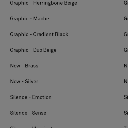
Graphic - Herringbone Beige
G
Graphic - Mache
G
Graphic - Gradient Black
G
Graphic - Duo Beige
G
Now - Brass
N
Now - Silver
N
Silence - Emotion
S
Silence - Sense
S