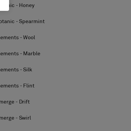
otanic - Honey
otanic - Spearmint
lements - Wool
lements - Marble
lements - Silk
lements - Flint
merge - Drift
merge - Swirl