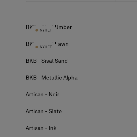
Alle kolleksjon
Artisan
BKB - Sisal Umber
NYHET
BKB
Bolon by Jean Nouvel Design
BKB - Sisal Fawn
NYHET
Bolon by Patricia Urquiola
BKB - Sisal Sand
Botanic
Elements
BKB - Metallic Alpha
Emerge
Artisan - Noir
Graphic
Now
Artisan - Slate
Silence
Truly
Artisan - Ink