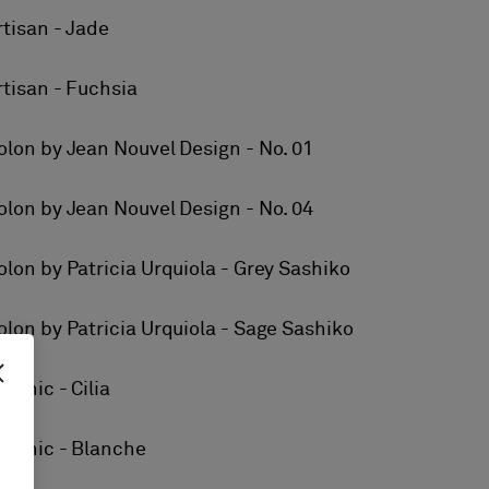
rtisan - Jade
rtisan - Fuchsia
olon by Jean Nouvel Design - No. 01
olon by Jean Nouvel Design - No. 04
olon by Patricia Urquiola - Grey Sashiko
olon by Patricia Urquiola - Sage Sashiko
otanic - Cilia
otanic - Blanche