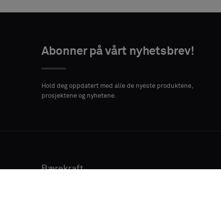
Abonner på vårt nyhetsbrev!
Hold deg oppdatert med alle de nyeste produktene,
prosjektene og nyhetene.
Bærekraft
Vedlikehold
Om oss