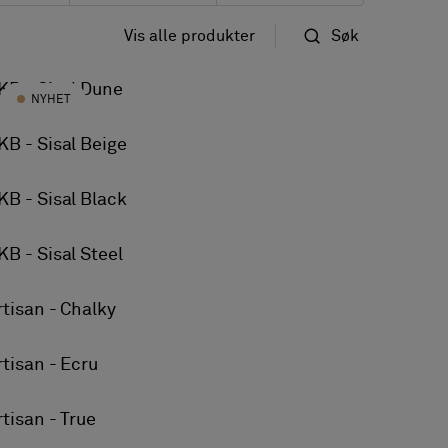
Vis alle produkter
Søk
Standard
KB - Sisal Dune
ell bruk
NYHET
Name
KB - Sisal Beige
 bruk
KB - Sisal Black
KB - Sisal Steel
rtisan - Chalky
rtisan - Ecru
rtisan - True