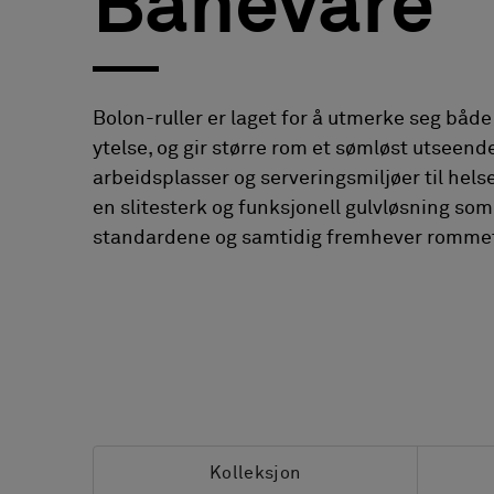
Banevare
FAQ
Om oss
Kontakt
Bolon-ruller er laget for å utmerke seg både
Pattern Tile Tool
ytelse, og gir større rom et sømløst utseende
Image & Material Bank
arbeidsplasser og serveringsmiljøer til hels
Velg land
en slitesterk og funksjonell gulvløsning som
standardene og samtidig fremhever romme
Kolleksjon