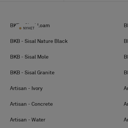
Alle farger
Akustikk
Beige
Klassifisering
BKB - Sisal Loam
B
32. Normal kommersi
NYHET
Svart
Klassifisering
Blå
BKB - Sisal Nature Black
B
33. Tøff kommersiell
Brun
BKB - Sisal Mole
B
Grønn
Grå
BKB - Sisal Granite
B
Flerfarget
Artisan - Ivory
A
Oransje
Rosa
Artisan - Concrete
A
Lilla
Rød
Artisan - Water
A