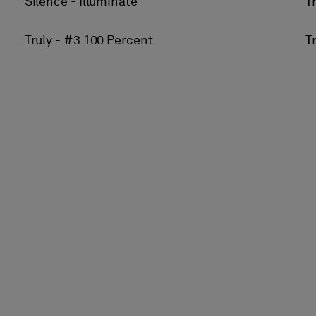
Silence - Illuminate
T
Truly - #3 100 Percent
T