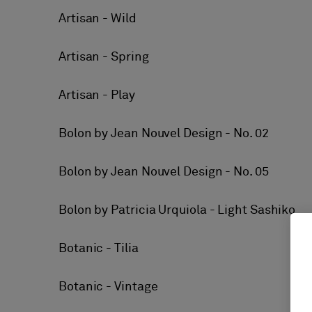
Artisan - Wild
Artisan - Spring
Artisan - Play
Bolon by Jean Nouvel Design - No. 02
Bolon by Jean Nouvel Design - No. 05
Bolon by Patricia Urquiola - Light Sashiko
Botanic - Tilia
Botanic - Vintage