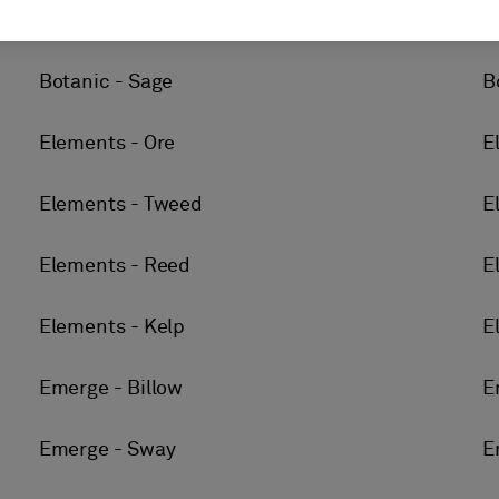
Botanic - Canyon
B
Botanic - Sage
B
Elements - Ore
E
Elements - Tweed
E
Elements - Reed
E
Elements - Kelp
E
Emerge - Billow
E
Emerge - Sway
E