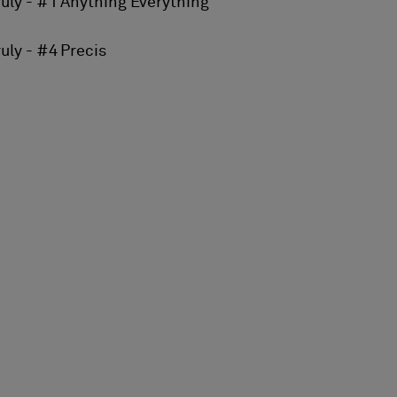
ruly - #1 Anything Everything
ruly - #4 Precis