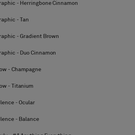
raphic - Herringbone Cinnamon
raphic - Tan
raphic - Gradient Brown
raphic - Duo Cinnamon
ow - Champagne
ow - Titanium
ilence - Ocular
ilence - Balance