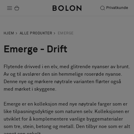
Privatkunde
Produkter
HJEM
ALLE PRODUKTER
EMERGE
Prosjekter
Emerge - Drift
Bærekraft
Flytende drivved i en elv, med glitrende nyanser av brunt.
Installation
Av og til avslører den sin hemmelige roserøde nyanse.
Vedlikehold
Denne nye og mørkere nøytrale varianten flørter også
med mørket i skyggene.
Emerge er en kolleksjon med nye nøytrale farger som er
Samarbeid med designere
like tilpasningsdyktige som naturen selv. Kolleksjonen er
Stories
utviklet for å komplementere vanlige byggematerialer
FAQ
som tre, stein, betong og metall. Den tilbyr noe som er alt