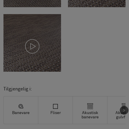
Tilgjengelig i:
Banevare
Fliser
Akustisk
Akusti
banevare
gulvfli