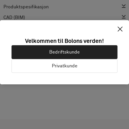
Produktspesifikasjon
CAD (BIM)
Declaration of Performance
Lys Reflekterende Verdi
Velkommen til Bolons verden!
Textur
Bedriftskunde
Privatkunde
OPPDAG BOLON STUDIO