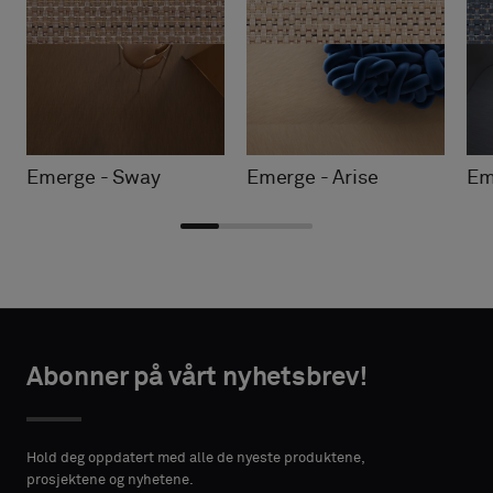
Emerge - Sway
Emerge - Arise
Em
Velg
Velg
AKTINFORMASJON
AKTINFORMASJON
type
type
Abonner på vårt nyhetsbrev!
FORNAVN
FORNAVN
Velg
Velg
om
om
Hold deg oppdatert med alle de nyeste produktene,
du
du
prosjektene og nyhetene.