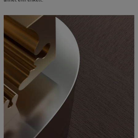
annet enn enkelt.
Om oss
Kontakt
Pattern Tile Tool
Image & Material Bank
Velg land