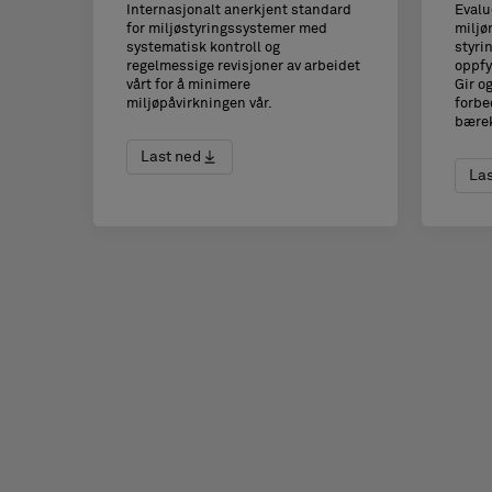
Internasjonalt anerkjent standard
Evalu
for miljøstyringssystemer med
miljø
systematisk kontroll og
styri
regelmessige revisjoner av arbeidet
oppfy
vårt for å minimere
Gir og
miljøpåvirkningen vår.
forbe
bærek
Last ned
Las