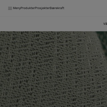
Meny
Produkter
Prosjekter
Bærekraft
Produkter
Vå
Prosjekter
Bærekraft
Installation
Vedlikehold
Samarbeid med designere
Stories