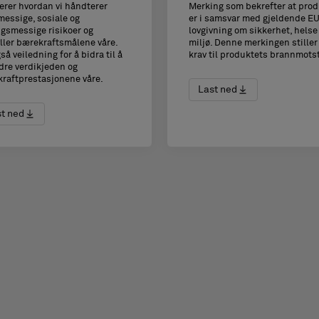
erer hvordan vi håndterer
Merking som bekrefter at prod
messige, sosiale og
er i samsvar med gjeldende E
ngsmessige risikoer og
lovgivning om sikkerhet, helse
ller bærekraftsmålene våre.
miljø. Denne merkingen stiller
så veiledning for å bidra til å
krav til produktets brannmots
dre verdikjeden og
raftprestasjonene våre.
Last ned
t ned