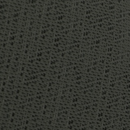
FAQ
Om oss
Kontakt
Pattern Tile Tool
Image & Material Bank
Velg land