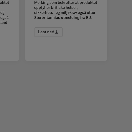
uktet
Merking som bekrefter at produktet
U-
oppfyller britiske helse-,
 og
sikkerhets- og miljøkrav også etter
 også
Storbritannias utmelding fra EU.
tand.
Last ned