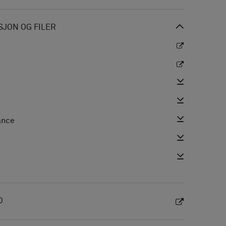
JON OG FILER
ance
i
O