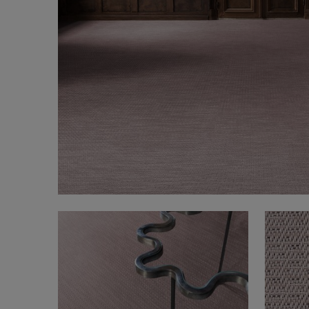
FAQ
Om oss
Kontakt
Pattern Tile Tool
Image & Material Bank
Velg land