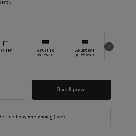
iører.
Fliser
Akustisk
Akustiske
Studio fliser
banevare
gulvfliser
Bestill prøve
der med høy oppløsning (.zip)