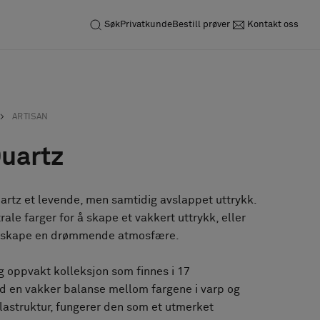
Søk
Privatkunde
Bestill prøver
Kontakt oss
ARTISAN
Quartz
artz et levende, men samtidig avslappet uttrykk.
le farger for å skape et vakkert uttrykk, eller
 å skape en drømmende atmosfære.
og oppvakt kolleksjon som finnes i 17
d en vakker balanse mellom fargene i varp og
lastruktur, fungerer den som et utmerket