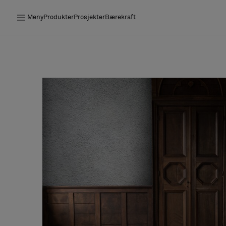
Meny
Produkter
Prosjekter
Bærekraft
Produkter
Prosjekter
Bærekraft
Installation
Vedlikehold
Samarbeid med designere
Stories