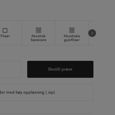
Fliser
Akustisk
Akustiske
Studio fliser
banevare
gulvfliser
Bestill prøve
der med høy oppløsning (.zip)