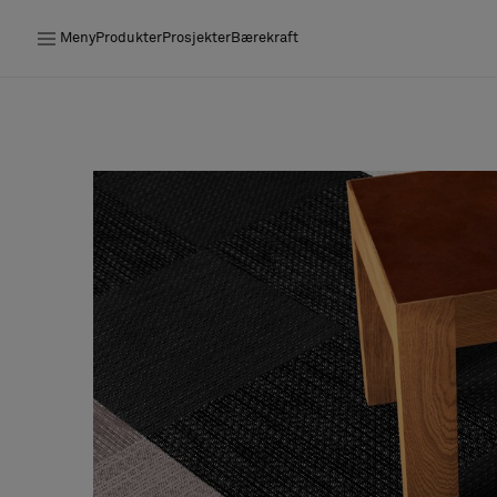
Meny
Produkter
Prosjekter
Bærekraft
Produkter
Prosjekter
Bærekraft
Installation
Vedlikehold
Samarbeid med designere
Stories