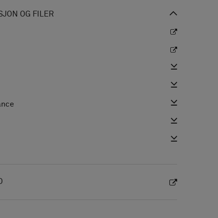
JON OG FILER
ance
i
O