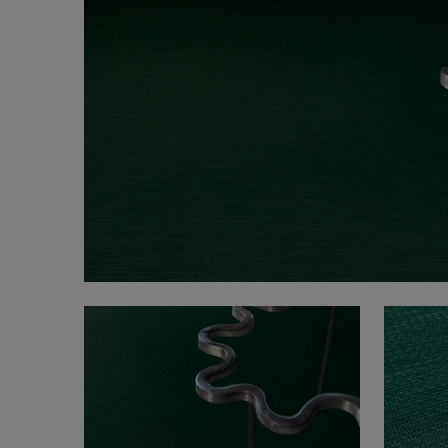
FAQ
Om oss
Kontakt
Pattern Tile Tool
Image & Material Bank
Velg land