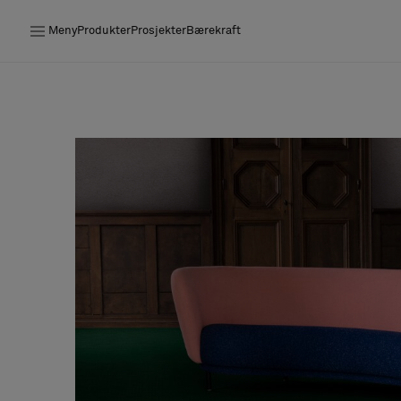
Meny
Produkter
Prosjekter
Bærekraft
Produkter
Prosjekter
Bærekraft
Installation
Vedlikehold
Samarbeid med designere
Stories