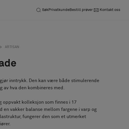
Søk
Privatkunde
Bestill prøver
Kontakt oss
ARTISAN
Jade
gjør inntrykk. Den kan være både stimulerende
ig av hva den kombineres med.
og oppvakt kolleksjon som finnes i 17
d en vakker balanse mellom fargene i varp og
lastruktur, fungerer den som et utmerket
iører.