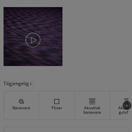
Tilgjengelig i:
Banevare
Fliser
Akustisk
Akusti
banevare
gulvfli