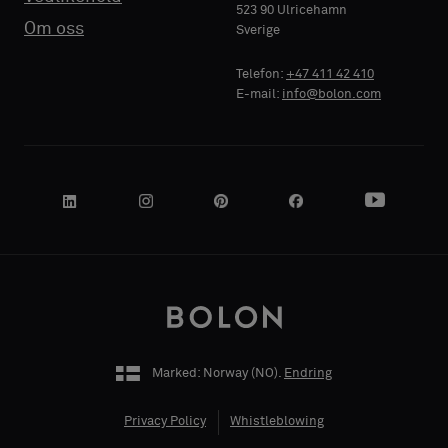
523 90 Ulricehamn
BEDRIFTSNAVN
BEDRIFTSNAVN
Om oss
Sverige
Akustikk
Akustikk
Telefon:
+47 411 42 410
E-mail:
info@bolon.com
DIN ROLLE
DIN ROLLE
GATEADRESSE
GATEADRESSE
Marked: Norway (
NO
).
Endring
POSTNUMMER
POSTNUMMER
Privacy Policy
Whistleblowing