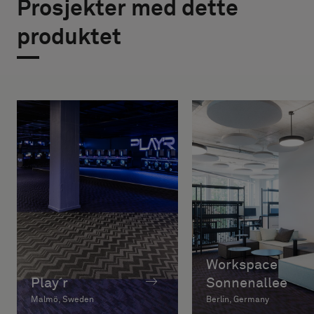
Prosjekter med dette
produktet
Workspace
Play´r
Sonnenallee
Malmö, Sweden
Berlin, Germany