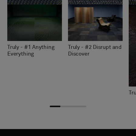
Truly - #2 Disrupt and
Truly - #1 Anything
Discover
Everything
Tru
Velg
Velg