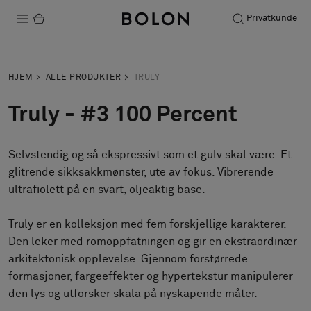
Privatkunde
Produkter
HJEM
ALLE PRODUKTER
TRULY
Prosjekter
Truly - #3 100 Percent
Bærekraft
Selvstendig og så ekspressivt som et gulv skal være. Et
Installation
glitrende sikksakkmønster, ute av fokus. Vibrerende
Vedlikehold
ultrafiolett på en svart, oljeaktig base.
Truly er en kolleksjon med fem forskjellige karakterer.
Den leker med romoppfatningen og gir en ekstraordinær
Samarbeid med designere
arkitektonisk opplevelse. Gjennom forstørrede
Stories
formasjoner, fargeeffekter og hypertekstur manipulerer
FAQ
den lys og utforsker skala på nyskapende måter.