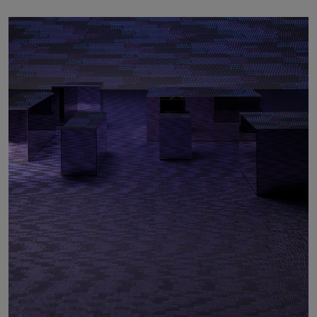
Om oss
Kontakt
Pattern Tile Tool
Image & Material Bank
Velg land