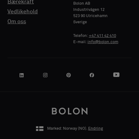
Bærekraft
Standard
Standard
Bolon AB
Industrivägen 12
Vedlikehold
523 90 Ulricehamn
BEDRIFTSNAVN
BEDRIFTSNAVN
Om oss
Sverige
Akustikk
Akustikk
Telefon:
+47 411 42 410
E-mail:
info@bolon.com
DIN ROLLE
DIN ROLLE
GATEADRESSE
GATEADRESSE
Marked: Norway (
NO
).
Endring
POSTNUMMER
POSTNUMMER