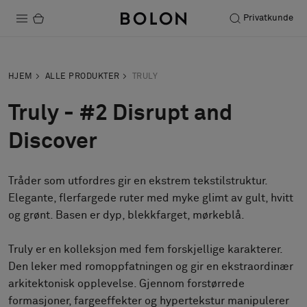
Privatkunde
Produkter
HJEM
ALLE PRODUKTER
TRULY
Prosjekter
Truly - #2 Disrupt and
Bærekraft
Discover
Installation
Tråder som utfordres gir en ekstrem tekstilstruktur.
Vedlikehold
Elegante, flerfargede ruter med myke glimt av gult, hvitt
og grønt. Basen er dyp, blekkfarget, mørkeblå.
Samarbeid med designere
Truly er en kolleksjon med fem forskjellige karakterer.
Stories
Den leker med romoppfatningen og gir en ekstraordinær
arkitektonisk opplevelse. Gjennom forstørrede
FAQ
formasjoner, fargeeffekter og hypertekstur manipulerer