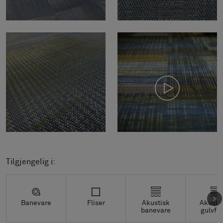
Tilgjengelig i:
Banevare
Fliser
Akustisk
Akusti
banevare
gulvfli