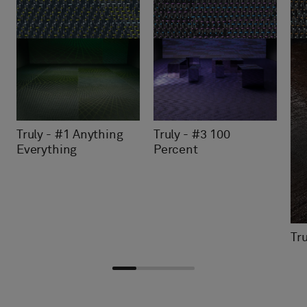
Truly - #3 100
Truly - #1 Anything
Percent
Everything
Tru