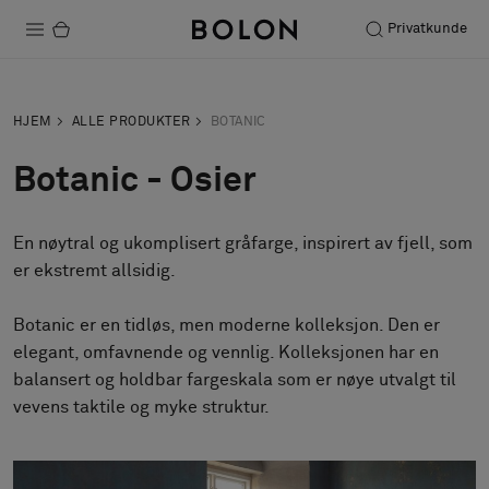
Privatkunde
Produkter
HJEM
ALLE PRODUKTER
BOTANIC
Prosjekter
Botanic - Osier
Bærekraft
En nøytral og ukomplisert gråfarge, inspirert av fjell, som
Installation
er ekstremt allsidig.
Vedlikehold
Botanic er en tidløs, men moderne kolleksjon. Den er
elegant, omfavnende og vennlig. Kolleksjonen har en
balansert og holdbar fargeskala som er nøye utvalgt til
Samarbeid med designere
vevens taktile og myke struktur.
Stories
FAQ