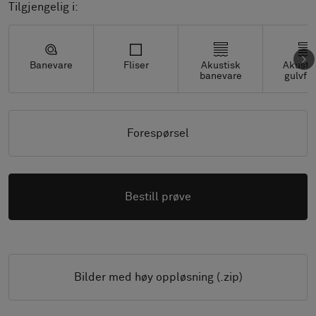
Tilgjengelig i:
Banevare
Fliser
Akustisk
Akusti
banevare
gulvfli
Forespørsel
Bestill prøve
Bilder med høy oppløsning (.zip)