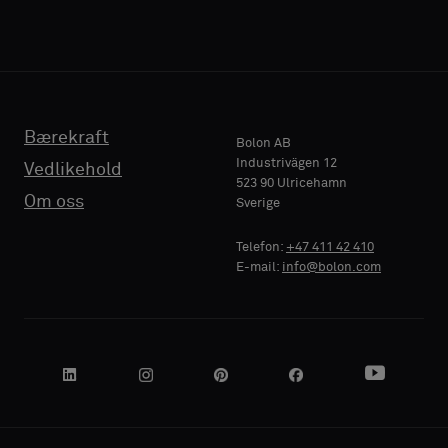
en
en
vanlig
vanlig
prøve
prøve
TELEFON
TELEFON
Bærekraft
Standard
Standard
Bolon AB
Industrivägen 12
Vedlikehold
523 90 Ulricehamn
BEDRIFTSNAVN
BEDRIFTSNAVN
Om oss
Sverige
Akustikk
Akustikk
Telefon:
+47 411 42 410
E-mail:
info@bolon.com
DIN ROLLE
DIN ROLLE