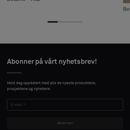
Bo
Velg
Velg
AKTINFORMASJON
AKTINFORMASJON
type
type
Abonner på vårt nyhetsbrev!
FORNAVN
FORNAVN
Velg
Velg
om
om
Hold deg oppdatert med alle de nyeste produktene,
du
du
prosjektene og nyhetene.
ønsker
ønsker
ETTERNAVN
ETTERNAVN
en
en
prøve
prøve
med
med
akustikkbakside
akustikkbakside
Abonner
E-MAIL
E-MAIL
eller
eller