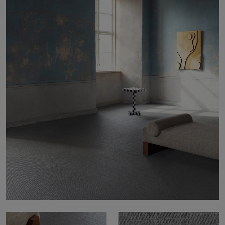
Om oss
Kontakt
Pattern Tile Tool
Image & Material Bank
Velg land