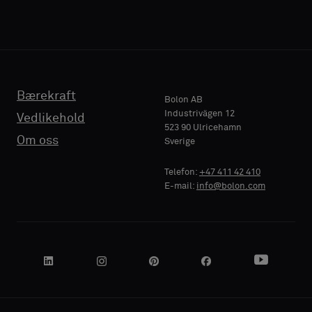
en
en
vanlig
vanlig
prøve
prøve
TELEFON
TELEFON
Bærekraft
Standard
Standard
Bolon AB
Industrivägen 12
Vedlikehold
523 90 Ulricehamn
BEDRIFTSNAVN
BEDRIFTSNAVN
Om oss
Sverige
Akustikk
Akustikk
Telefon:
+47 411 42 410
E-mail:
info@bolon.com
DIN ROLLE
DIN ROLLE