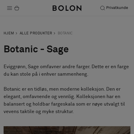
Privatkunde
Produkter
HJEM
ALLE PRODUKTER
BOTANIC
Prosjekter
Botanic - Sage
Bærekraft
Eviggrønn, Sage omfavner andre farger. Dette er en farge
Installation
du kan stole på i enhver sammenheng.
Vedlikehold
Botanic er en tidløs, men moderne kolleksjon. Den er
elegant, omfavnende og vennlig. Kolleksjonen har en
balansert og holdbar fargeskala som er nøye utvalgt til
Samarbeid med designere
vevens taktile og myke struktur.
Stories
FAQ