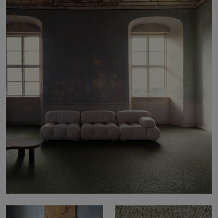
Om oss
Kontakt
Pattern Tile Tool
Image & Material Bank
Velg land