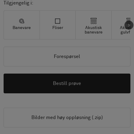
Tilgjengelig i:
Banevare
Fliser
Akustisk
Akusti
banevare
gulvfli
Forespørsel
Bestill prøve
Bilder med høy oppløsning (.zip)