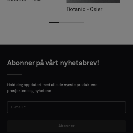
Botanic - Osier
Velg
Velg
AKTINFORMASJON
AKTINFORMASJON
type
type
Abonner på vårt nyhetsbrev!
FORNAVN
FORNAVN
Velg
Velg
om
om
Hold deg oppdatert med alle de nyeste produktene,
du
du
prosjektene og nyhetene.
ønsker
ønsker
ETTERNAVN
ETTERNAVN
en
en
prøve
prøve
med
med
akustikkbakside
akustikkbakside
Abonner
E-MAIL
E-MAIL
eller
eller