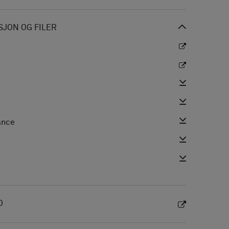
JON OG FILER
ance
i
O