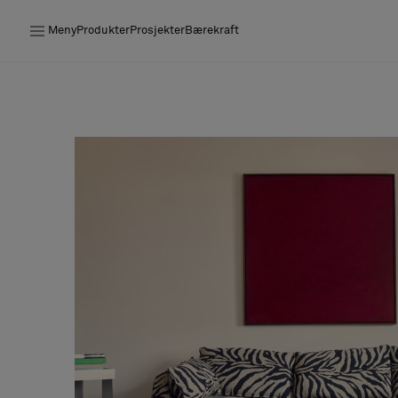
Meny
Produkter
Prosjekter
Bærekraft
Produkter
Prosjekter
Bærekraft
Installation
Vedlikehold
Samarbeid med designere
Stories