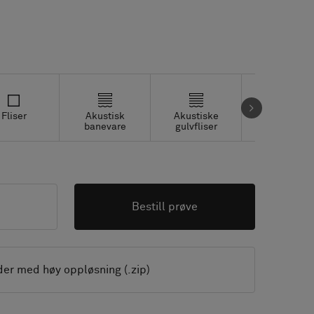
Fliser
Akustisk
Akustiske
Studio fliser
banevare
gulvfliser
Bestill prøve
der med høy oppløsning (.zip)