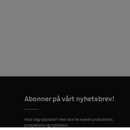
Velg
Velg
AKTINFORMASJON
AKTINFORMASJON
type
type
Abonner på vårt nyhetsbrev!
FORNAVN
FORNAVN
ETTERNAVN
ETTERNAVN
Velg
Velg
om
om
Hold deg oppdatert med alle de nyeste produktene,
du
du
prosjektene og nyhetene.
ønsker
ønsker