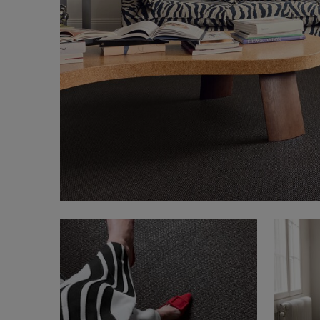
FAQ
Om oss
Kontakt
Pattern Tile Tool
Image & Material Bank
Velg land