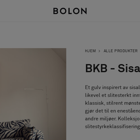
HJEM
ALLE PRODUKTER
BKB - Sis
Et gulv inspirert av sis
likevel et slitesterkt i
klassisk, stilrent mønst
gjør det til en eneståen
andre miljøer. Kolleksj
slitestyrkeklassifiserin