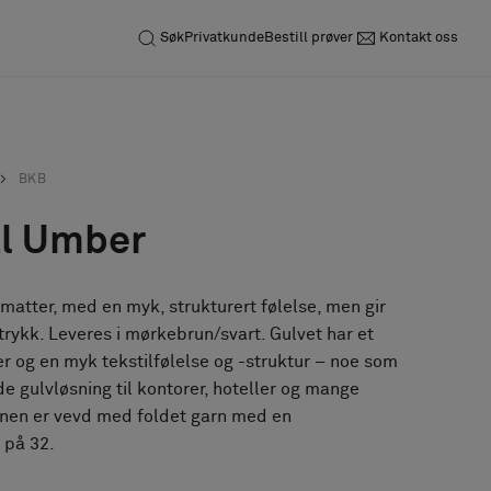
Søk
Privatkunde
Bestill prøver
Kontakt oss
BKB
al Umber
almatter, med en myk, strukturert følelse, men gir
nntrykk. Leveres i mørkebrun/svart. Gulvet har et
er og en myk tekstilfølelse og -struktur – noe som
de gulvløsning til kontorer, hoteller og mange
onen er vevd med foldet garn med en
g på 32.