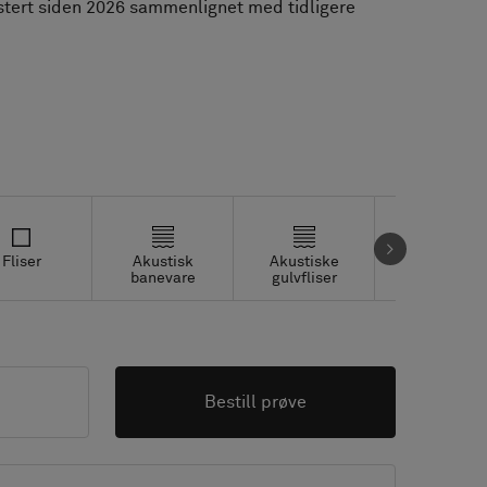
ustert siden 2026 sammenlignet med tidligere
Fliser
Akustisk
Akustiske
Studio fliser
banevare
gulvfliser
Bestill prøve