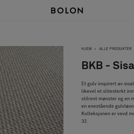
HJEM
ALLE PRODUKTER
BKB - Sisa
Et gulv inspirert av sis
likevel et slitesterkt in
stilrent mønster og en m
en enestående gulvløsnin
Kolleksjonen er vevd me
32.