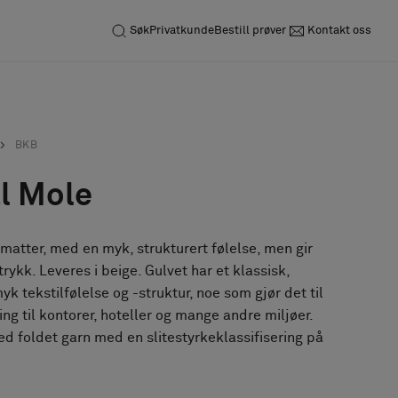
Søk
Privatkunde
Bestill prøver
Kontakt oss
BKB
l Mole
almatter, med en myk, strukturert følelse, men gir
ntrykk. Leveres i beige. Gulvet har et klassisk,
yk tekstilfølelse og -struktur, noe som gjør det til
g til kontorer, hoteller og mange andre miljøer.
d foldet garn med en slitestyrkeklassifisering på