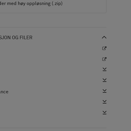
der med høy oppløsning (.zip)
JON OG FILER
ance
i