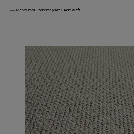
Meny
Produkter
Prosjekter
Bærekraft
Produkter
Prosjekter
Bærekraft
Installation
Vedlikehold
Samarbeid med designere
Stories