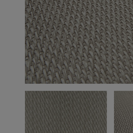
FAQ
Om oss
Kontakt
Pattern Tile Tool
Image & Material Bank
Velg land