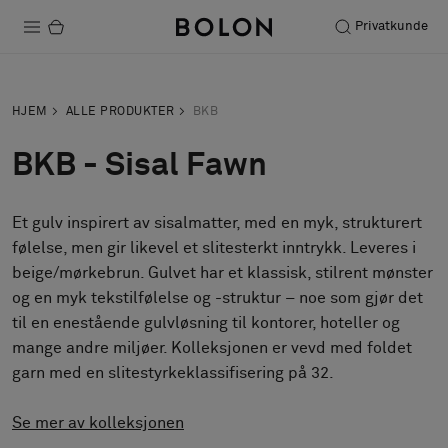
Privatkunde
Produkter
HJEM
ALLE PRODUKTER
BKB
Prosjekter
BKB - Sisal Fawn
Bærekraft
Et gulv inspirert av sisalmatter, med en myk, strukturert
Installation
følelse, men gir likevel et slitesterkt inntrykk. Leveres i
Vedlikehold
beige/mørkebrun. Gulvet har et klassisk, stilrent mønster
og en myk tekstilfølelse og -struktur – noe som gjør det
til en enestående gulvløsning til kontorer, hoteller og
mange andre miljøer. Kolleksjonen er vevd med foldet
Samarbeid med designere
garn med en slitestyrkeklassifisering på 32.
Stories
FAQ
Se mer av kolleksjonen