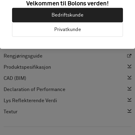
Velkommen til Bolons verden!
Bedriftskunde
Privatkunde
PRODUKTDOKUMENTASJON OG FILER
Installasjonsguide
Rengjøringsguide
Produktspesifikasjon
CAD (BIM)
Declaration of Performance
Lys Reflekterende Verdi
Textur