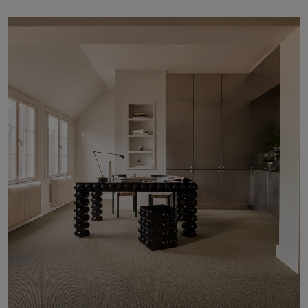
Om oss
Kontakt
Pattern Tile Tool
Image & Material Bank
Velg land