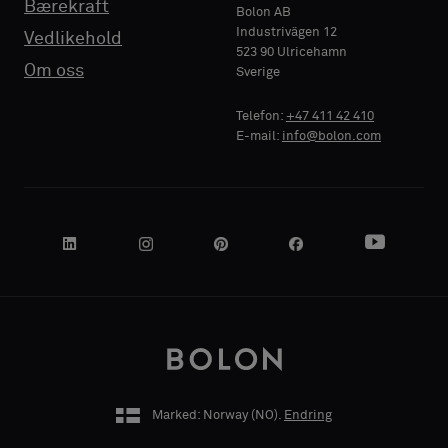
Bærekraft
Standard
Standard
Bolon AB
Industrivägen 12
Vedlikehold
523 90 Ulricehamn
BEDRIFTSNAVN
BEDRIFTSNAVN
Om oss
Sverige
Akustikk
Akustikk
Telefon:
+47 411 42 410
E-mail:
info@bolon.com
DIN ROLLE
DIN ROLLE
GATEADRESSE
GATEADRESSE
Marked: Norway (
NO
).
Endring
POSTNUMMER
POSTNUMMER