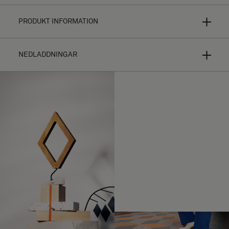
PRODUKT INFORMATION
NEDLADDNINGAR
Bolon Studio är ett koncept av precist utvalda former för
personligt anpassade golvläggningar. Med ett urval av
tretton olika former, väljer du själv bland de flesta av
Bolons kollektioner hur golvplattan ska se ut.
Möjligheterna till olika kombinationer är oändliga.
Installationsguide
Ditt mönster kommer att se helt olika ut beroende av
Högupplösta bilder (.zip)
vilken textur, färg och väftriktning du väljer och hur ljuset
reflekteras. Kika vidare på varje enskild
kollektion
för
Ladda ned Link
ytterligare produktinformation.
Ladda ned Link Mönster 1 (CAD, Bilder, Bilder)
Tillverkad av vävd vinyl med rullbacking för
MATERIAL
användning av permanentlim.
Ladda ned Link Mönster 2 (CAD, Bilder, Bilder)
En låda med lång väft innehåller 4,41
BESTÄLLNING
Ladda ned Link Mönster 3 (CAD, Bilder, Bilder)
kvadratmeter golv, 54 plattor.
En låda med kort väft innehåller 4,41
Ladda ned Link Mönster 4 (CAD, Bilder, Bilder)
kvadratmeter golv, 54 plattor.