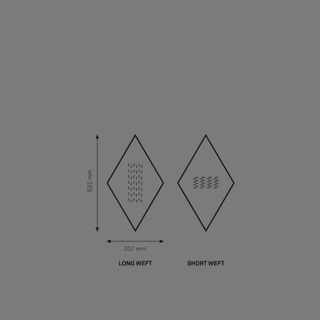
Om oss
Kontakta oss
Pattern Tile Tool
Image & Material Bank
Välj land