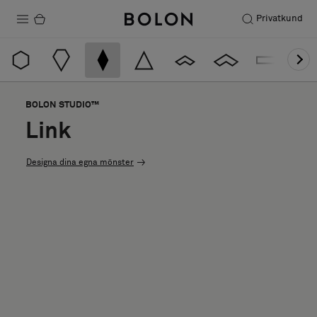
Privatkund
Produkter
Projekt
BOLON STUDIO™
Hållbarhet
Link
Installation
Designa dina egna mönster
Underhåll
Designsamarbeten
Stories
FAQ