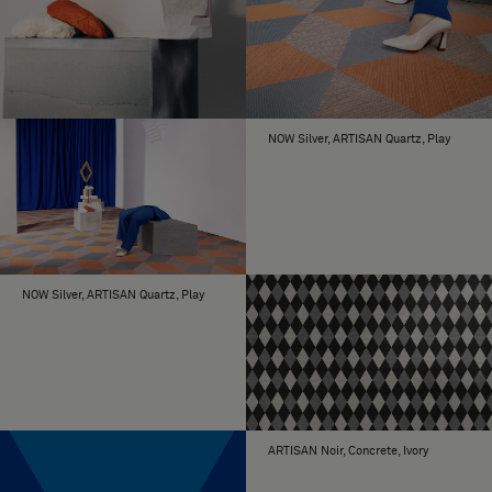
Kontakta Bolon eller din lokala
AREA
återförsäljare för rådgivning vid ytor större
än 100 kvadratmeter.
NOW Silver, ARTISAN Quartz, Play
Bolon Studios tretton former är möjliga att
OÄNDLIGA
beställa i nästan alla Bolons kollektioner,
MÖJLIGHETER
med några få undantag; Bolon by Patricia
Urquiola, Bolon by Jean Nouvel;
baskollektionerna Graphic och Truly #1.
NOW Silver, ARTISAN Quartz, Play
ARTISAN Noir, Concrete, Ivory