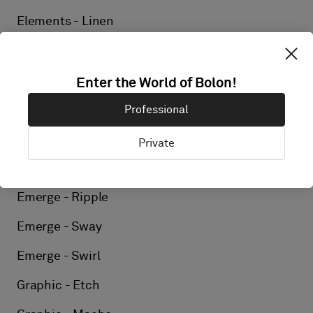
Elements - Linen
Elements - Kelp
Elements - Flint
Enter the World of Bolon!
Emerge - Arise
Professional
Emerge - Billow
Private
Emerge - Drift
Emerge - Ripple
Emerge - Sway
Emerge - Swirl
Graphic - Etch