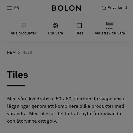
Privatkund
Produkter
Alla produkter
Rullvara
Tiles
Akustisk rullvara
Projekt
Hållbarhet
HEM
TILES
Installation
Tiles
Underhåll
Med våra kvadratiska 50 x 50 tiles kan du skapa unika
Designsamarbeten
läggningar genom att kombinera olika produkter med
varandra. Med tiles är det lätt att byta, återanvända
Stories
och återvinna ditt golv.
FAQ