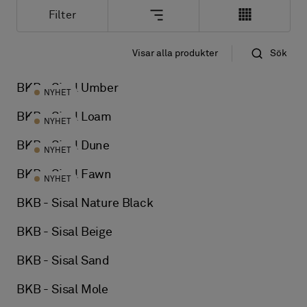
Om oss
Filter
Kontakta oss
Pattern Tile Tool
Visar alla produkter
Sök
Standard
Image & Material Bank
Välj land
Namn
BKB - Sisal Umber
NYHET
BKB - Sisal Loam
NYHET
BKB - Sisal Dune
NYHET
BKB - Sisal Fawn
NYHET
BKB - Sisal Nature Black
BKB - Sisal Beige
BKB - Sisal Sand
BKB - Sisal Mole