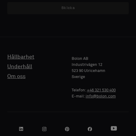
med
med
Skicka
E-POST
E-POST
akustisk
akustisk
baksida
baksida
eller
eller
ett
ett
TELEFON
TELEFON
vanligt
vanligt
standardprov
standardprov
Hållbarhet
Bolon AB
Industrivägen 12
Underhåll
523 90 Ulricehamn
FÖRETAGSNAMN
FÖRETAGSNAMN
Standard
Standard
Om oss
Sverige
Telefon:
+46 321 530 400
E-mail:
info@bolon.com
Akustisk
Akustisk
DIN ROLL
DIN ROLL