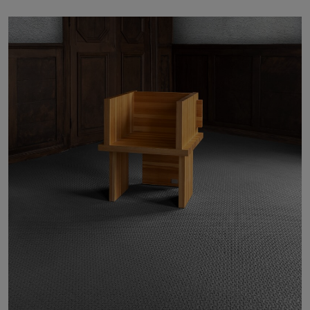
Om oss
Kontakta oss
Pattern Tile Tool
Image & Material Bank
Välj land