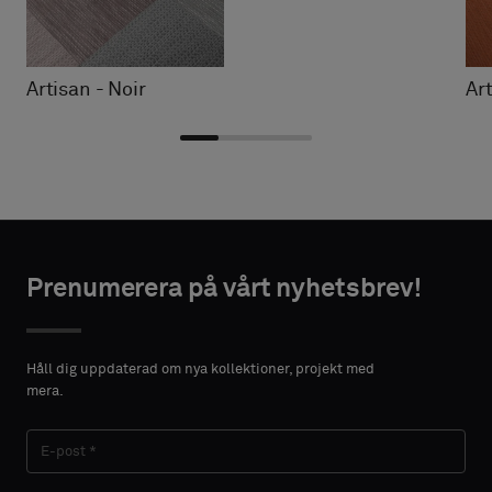
Artisan - Noir
Ar
Välj
Välj
NTAKTUPPGIFTER
NTAKTUPPGIFTER
typ
typ
Prenumerera på vårt nyhetsbrev!
FÖRNAMN
FÖRNAMN
Välj
Välj
om
om
Håll dig uppdaterad om nya kollektioner, projekt med
du
du
mera.
vill
vill
EFTERNAMN
EFTERNAMN
ha
ha
ett
ett
prov
prov