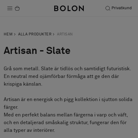
Privatkund
Produkter
HEM
ALLA PRODUKTER
ARTISAN
Projekt
Artisan - Slate
Hållbarhet
Grå som metall. Slate är tidlös och samtidigt futuristisk.
Installation
En neutral med ojämförbar förmåga att ge den där
Underhåll
krispiga känslan.
Artisan är en energisk och pigg kollektion i sjutton solida
färger.
Designsamarbeten
Med en perfekt balans mellan färgerna i varp och väft,
Stories
och en detaljerad småskalig struktur, fungerar den för
FAQ
alla typer av interiörer.