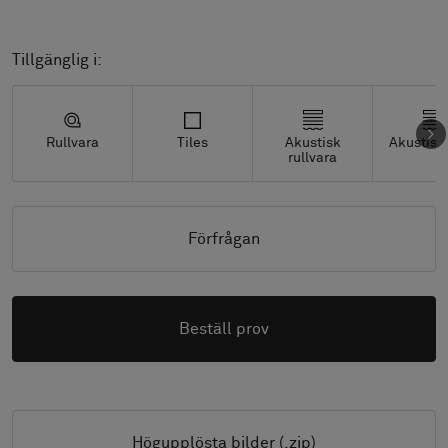
Tillgänglig i:
Rullvara
Tiles
Akustisk
Akustisk 
rullvara
Förfrågan
Beställ prov
Högupplösta bilder (.zip)