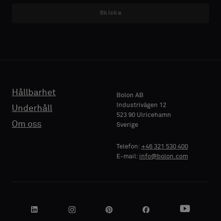
med
med
Skicka
E-POST
E-POST
akustisk
akustisk
baksida
baksida
eller
eller
ett
ett
TELEFON
TELEFON
vanligt
vanligt
standardprov
standardprov
Hållbarhet
Bolon AB
Industrivägen 12
Underhåll
523 90 Ulricehamn
FÖRETAGSNAMN
FÖRETAGSNAMN
Standard
Standard
Om oss
Sverige
Telefon:
+46 321 530 400
E-mail:
info@bolon.com
Akustisk
Akustisk
DIN ROLL
DIN ROLL