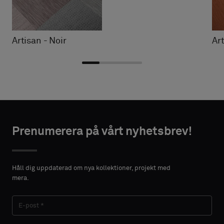
Artisan - Noir
Ar
Välj
Välj
NTAKTUPPGIFTER
NTAKTUPPGIFTER
typ
typ
Prenumerera på vårt nyhetsbrev!
FÖRNAMN
FÖRNAMN
Välj
Välj
om
om
Håll dig uppdaterad om nya kollektioner, projekt med
du
du
mera.
vill
vill
EFTERNAMN
EFTERNAMN
ha
ha
ett
ett
prov
prov