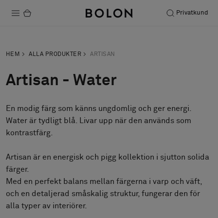
Privatkund
Produkter
HEM
ALLA PRODUKTER
ARTISAN
Projekt
Artisan - Water
Hållbarhet
En modig färg som känns ungdomlig och ger energi.
Installation
Water är tydligt blå. Livar upp när den används som
Underhåll
kontrastfärg.
Artisan är en energisk och pigg kollektion i sjutton solida
färger.
Designsamarbeten
Med en perfekt balans mellan färgerna i varp och väft,
Stories
och en detaljerad småskalig struktur, fungerar den för
FAQ
alla typer av interiörer.