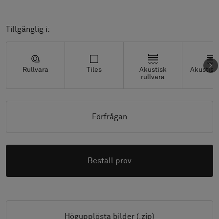
Tillgänglig i:
Rullvara
Tiles
Akustisk
Akustisk 
rullvara
Förfrågan
Beställ prov
Högupplösta bilder (.zip)