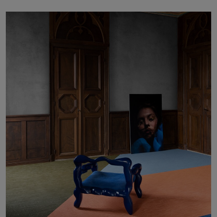
Om oss
Kontakta oss
Pattern Tile Tool
Image & Material Bank
Välj land