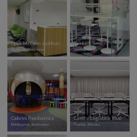
Lyell McEwin sjukhus
Vakkert Smil
Adelaide, Australien
Vestby, Norge
Cabrini Paediatrics
Centro Logístico Vital
Melbourne, Australien
Puebla, Mexiko