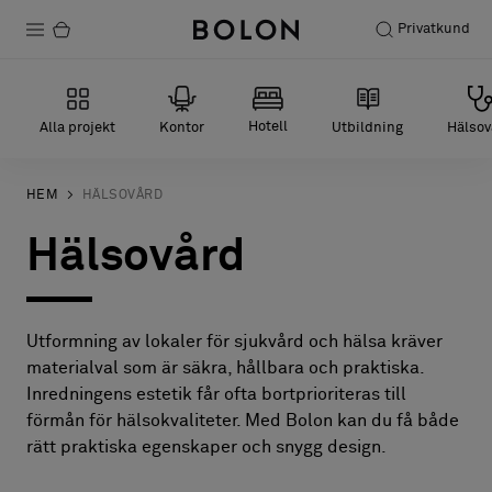
Privatkund
Produkter
Hotell
Alla projekt
Kontor
Utbildning
Hälsov
Projekt
Hållbarhet
HEM
HÄLSOVÅRD
Hälsovård
Installation
Underhåll
Utformning av lokaler för sjukvård och hälsa kräver
materialval som är säkra, hållbara och praktiska.
Designsamarbeten
Inredningens estetik får ofta bortprioriteras till
förmån för hälsokvaliteter. Med Bolon kan du få både
Stories
rätt praktiska egenskaper och snygg design.
FAQ