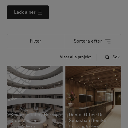
Om oss
Kontakta oss
Ladda ner
Pattern Tile Tool
Image & Material Bank
Välj land
Filter
Sortera efter
Visar alla projekt
Sök
Nyast först
Namn
Kinderspital by Herzog
Dental Office Dr.
& de Meuron
Sebastian Beetke
Zurich, Schweiz
Hamburg, Tyskland