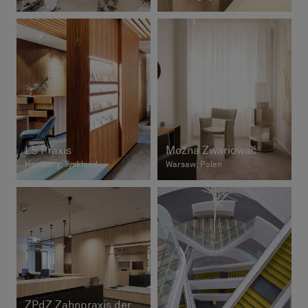
LS Praxis
Można Zwariować
Hamburg, Tyskland
Warsaw, Polen
ZPdZ Zahnpraxis der