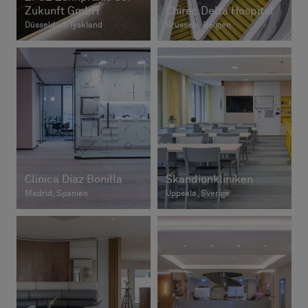
Zukunft GmbH
Chirec Delta Hospital
Düsseldorf, Tyskland
Brussels, Belgien
Clinica Diaz Bonilla
Skandionkliniken
Madrid, Spanien
Uppsala, Sverige