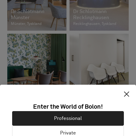
Dr Schlotmann
Dr Schlotmann
Münster
Recklinghausen
Münster, Tyskland
Recklinghausen, Tyskland
Praxis Dr. Laura
Lindeberghjemmet
Dahmen
Oslo, Norge
Krefeld, Tyskland
Enter the World of Bolon!
Professional
Private