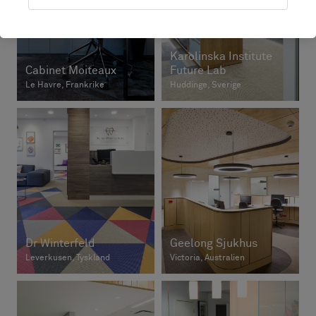
Karolinska Institute
Cabinet Moiteaux
Future Lab
Le Havre, Frankrike
Huddinge, Sverige
Dr Winterfeld
Geelong Sjukhus
Leverkusen, Tyskland
Victoria, Australien