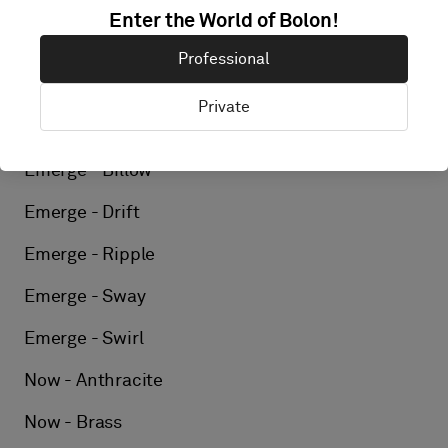
Elements - Linen
Enter the World of Bolon!
Elements - Kelp
Professional
Elements - Flint
Private
Emerge - Arise
Emerge - Billow
Emerge - Drift
Emerge - Ripple
Emerge - Sway
Emerge - Swirl
Now - Anthracite
Now - Brass