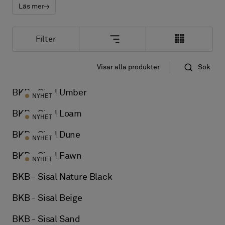
Om oss
Läs mer
Kontakta oss
Pattern Tile Tool
Filter
Image & Material Bank
Välj land
Visar alla produkter
Sök
Standard
Namn
BKB - Sisal Umber
NYHET
BKB - Sisal Loam
NYHET
BKB - Sisal Dune
NYHET
BKB - Sisal Fawn
NYHET
BKB - Sisal Nature Black
BKB - Sisal Beige
BKB - Sisal Sand