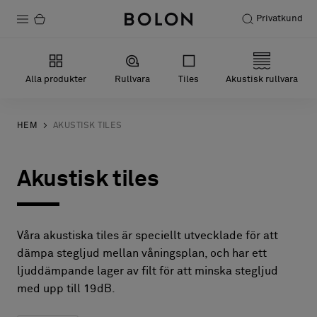
Privatkund
Produkter
Alla produkter
Rullvara
Tiles
Akustisk rullvara
Projekt
Hållbarhet
HEM
AKUSTISK TILES
Installation
Akustisk tiles
Underhåll
Våra akustiska tiles är speciellt utvecklade för att
Designsamarbeten
dämpa stegljud mellan våningsplan, och har ett
ljuddämpande lager av filt för att minska stegljud
Stories
med upp till 19dB.
FAQ