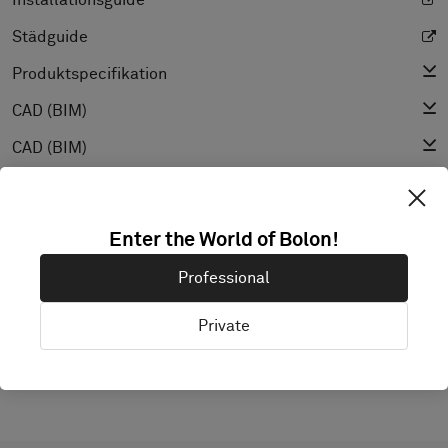
Installationsguide
Städguide
Produktspecifikation
CAD (BIM)
CAD (BIM)
CAD (BIM)
Prestandadeklaration
Enter the World of Bolon!
Ljusreflektionsvärde (LRV)
Professional
Textur
Private