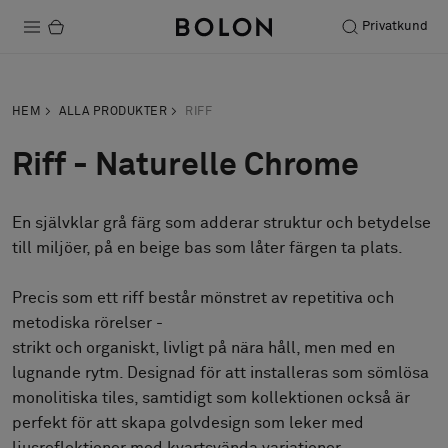
Privatkund
Produkter
HEM
ALLA PRODUKTER
RIFF
Projekt
Riff - Naturelle Chrome
Hållbarhet
En självklar grå färg som adderar struktur och betydelse
Installation
till miljöer, på en beige bas som låter färgen ta plats.
Underhåll
Precis som ett riff består mönstret av repetitiva och
metodiska rörelser -
strikt och organiskt, livligt på nära håll, men med en
Designsamarbeten
lugnande rytm. Designad för att installeras som sömlösa
Stories
monolitiska tiles, samtidigt som kollektionen också är
FAQ
perfekt för att skapa golvdesign som leker med