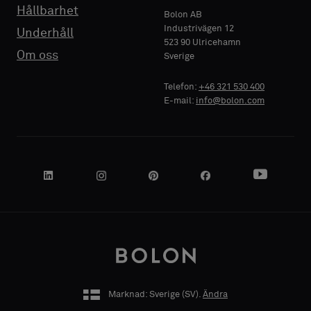
Hållbarhet
Bolon AB
Industrivägen 12
Underhåll
523 90 Ulricehamn
FÖRETAGSNAMN
FÖRETAGSNAMN
Standard
Standard
Om oss
Sverige
Telefon:
+46 321 530 400
E-mail:
info@bolon.com
Akustisk
Akustisk
DIN ROLL
DIN ROLL
ADRESS
ADRESS
Marknad: Sverige (
SV
).
Ändra
POSTNUMMER
POSTNUMMER