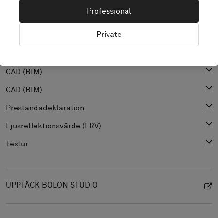
Installationsguide
Professional
Städguide
Private
Produktspecifikation
CAD (BIM)
CAD (BIM)
CAD (BIM)
Prestandadeklaration
Ljusreflektionsvärde (LRV)
Textur
UPPTÄCK BOLON STUDIO