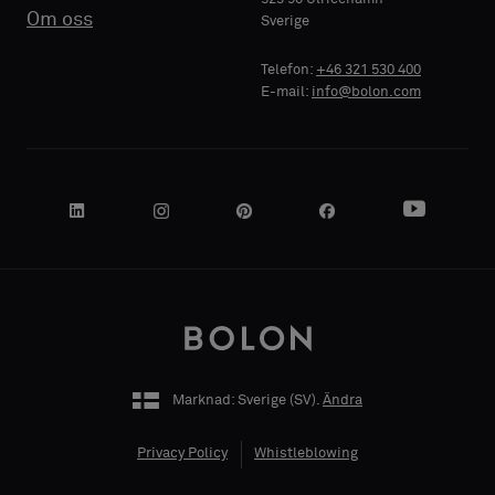
FÖRETAGSNAMN
FÖRETAGSNAMN
Standard
Standard
Om oss
Sverige
Telefon:
+46 321 530 400
E-mail:
info@bolon.com
Akustisk
Akustisk
DIN ROLL
DIN ROLL
ADRESS
ADRESS
Marknad: Sverige (
SV
).
Ändra
POSTNUMMER
POSTNUMMER
Privacy Policy
Whistleblowing