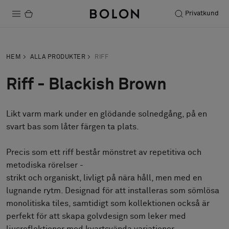
Privatkund
Produkter
HEM
ALLA PRODUKTER
RIFF
Projekt
Riff - Blackish Brown
Hållbarhet
Likt varm mark under en glödande solnedgång, på en
Installation
svart bas som låter färgen ta plats.
Underhåll
Precis som ett riff består mönstret av repetitiva och
metodiska rörelser -
strikt och organiskt, livligt på nära håll, men med en
Designsamarbeten
lugnande rytm. Designad för att installeras som sömlösa
Stories
monolitiska tiles, samtidigt som kollektionen också är
FAQ
perfekt för att skapa golvdesign som leker med