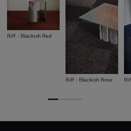
Riff - Blackish Red
Riff - Blackish Rose
Ri
Välj
Välj