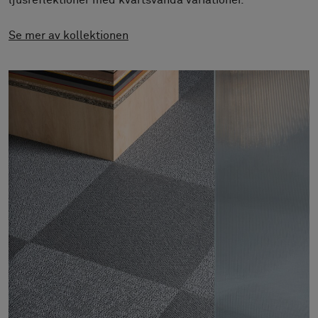
ljusreflektioner med kvartsvända variationer.
Om oss
Kontakta oss
Se mer av kollektionen
Pattern Tile Tool
Image & Material Bank
Välj land