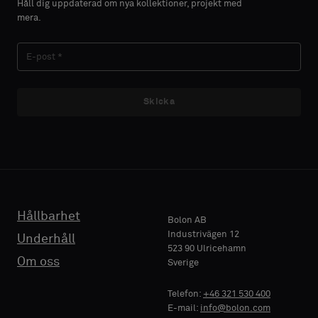
Håll dig uppdaterad om nya kollektioner, projekt med
du
du
mera.
vill
vill
EFTERNAMN
EFTERNAMN
ha
ha
ett
ett
prov
prov
med
med
Skicka
E-POST
E-POST
akustisk
akustisk
baksida
baksida
eller
eller
ett
ett
TELEFON
TELEFON
vanligt
vanligt
standardprov
standardprov
Hållbarhet
Bolon AB
Industrivägen 12
Underhåll
523 90 Ulricehamn
FÖRETAGSNAMN
FÖRETAGSNAMN
Standard
Standard
Om oss
Sverige
Telefon:
+46 321 530 400
E-mail:
info@bolon.com