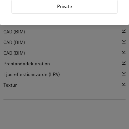
Installationsguide
Private
Städguide
Produktspecifikation
CAD (BIM)
CAD (BIM)
CAD (BIM)
Prestandadeklaration
Ljusreflektionsvärde (LRV)
Textur