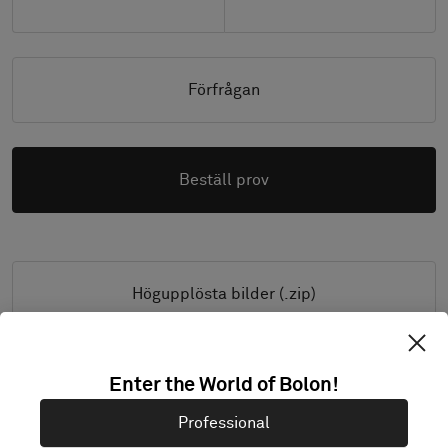
Förfrågan
Beställ prov
Högupplösta bilder (.zip)
Enter the World of Bolon!
PRODUKTINFORMATION & FILER
Professional