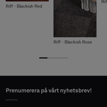
Ri
Riff - Blackish Red
Riff - Blackish Rose
Välj
Välj
NTAKTUPPGIFTER
NTAKTUPPGIFTER
typ
typ
Prenumerera på vårt nyhetsbrev!
FÖRNAMN
FÖRNAMN
Välj
Välj
om
om