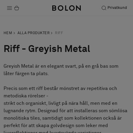
Privatkund
Produkter
HEM
ALLA PRODUKTER
RIFF
Projekt
Riff - Greyish Metal
Hållbarhet
Greyish Metal är en elegant svart, på en grå bas som
Installation
låter färgen ta plats.
Underhåll
Precis som ett riff består mönstret av repetitiva och
metodiska rörelser -
strikt och organiskt, livligt på nära håll, men med en
Designsamarbeten
lugnande rytm. Designad för att installeras som sömlösa
Stories
monolitiska tiles, samtidigt som kollektionen också är
FAQ
perfekt för att skapa golvdesign som leker med