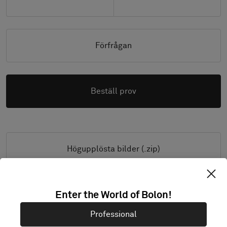
Förfrågan
Beställ prov
Högupplösta bilder (.zip)
Enter the World of Bolon!
PRODUKTINFORMATION & FILER
Professional