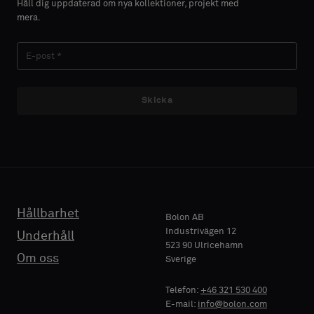
Håll dig uppdaterad om nya kollektioner, projekt med
du
du
mera.
vill
vill
EFTERNAMN
EFTERNAMN
ha
ha
ett
ett
prov
prov
med
med
Skicka
E-POST
E-POST
akustisk
akustisk
baksida
baksida
eller
eller
ett
ett
TELEFON
TELEFON
vanligt
vanligt
standardprov
standardprov
Hållbarhet
Bolon AB
Industrivägen 12
Underhåll
523 90 Ulricehamn
FÖRETAGSNAMN
FÖRETAGSNAMN
Standard
Standard
Om oss
Sverige
Telefon:
+46 321 530 400
E-mail:
info@bolon.com