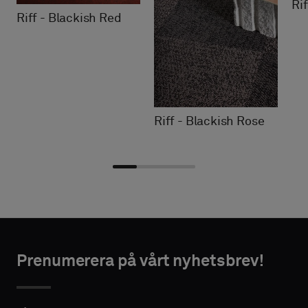
Ri
Riff - Blackish Red
Riff - Blackish Rose
Välj
Välj
NTAKTUPPGIFTER
NTAKTUPPGIFTER
typ
typ
Prenumerera på vårt nyhetsbrev!
FÖRNAMN
FÖRNAMN
Välj
Välj
om
om