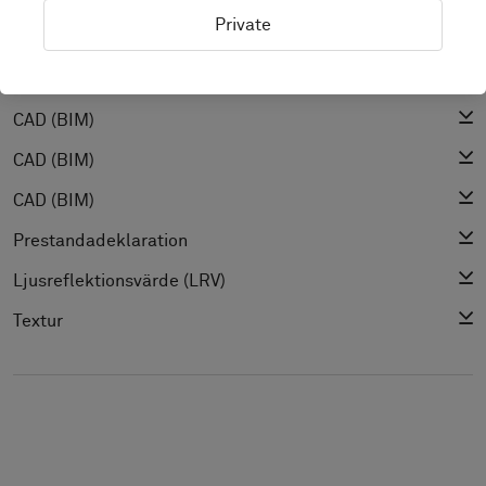
Installationsguide
Private
Städguide
Produktspecifikation
CAD (BIM)
CAD (BIM)
CAD (BIM)
Prestandadeklaration
Ljusreflektionsvärde (LRV)
Textur