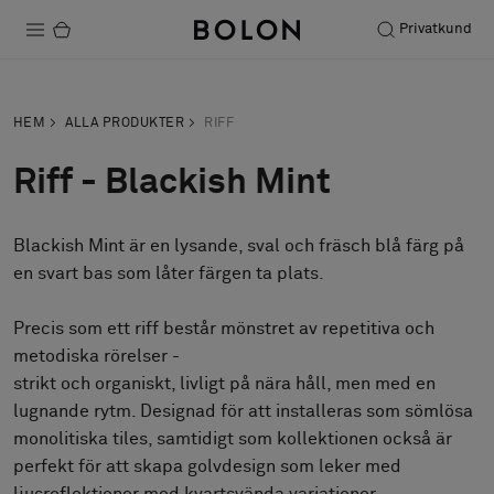
Privatkund
Produkter
HEM
ALLA PRODUKTER
RIFF
Projekt
Riff - Blackish Mint
Hållbarhet
Blackish Mint är en lysande, sval och fräsch blå färg på
Installation
en svart bas som låter färgen ta plats.
Underhåll
Precis som ett riff består mönstret av repetitiva och
metodiska rörelser -
strikt och organiskt, livligt på nära håll, men med en
Designsamarbeten
lugnande rytm. Designad för att installeras som sömlösa
Stories
monolitiska tiles, samtidigt som kollektionen också är
FAQ
perfekt för att skapa golvdesign som leker med