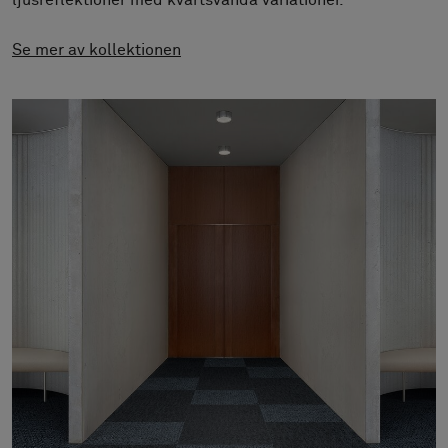
ljusreflektioner med kvartsvända variationer.
Om oss
Kontakta oss
Se mer av kollektionen
Pattern Tile Tool
Image & Material Bank
Välj land