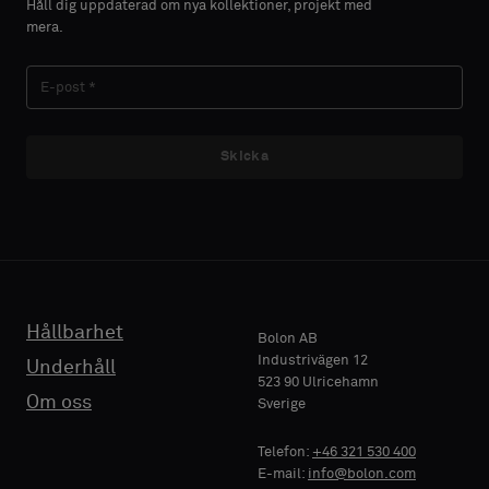
Håll dig uppdaterad om nya kollektioner, projekt med
du
du
mera.
vill
vill
EFTERNAMN
EFTERNAMN
ha
ha
ett
ett
prov
prov
med
med
Skicka
E-POST
E-POST
akustisk
akustisk
baksida
baksida
eller
eller
ett
ett
TELEFON
TELEFON
vanligt
vanligt
standardprov
standardprov
Hållbarhet
Bolon AB
Industrivägen 12
Underhåll
523 90 Ulricehamn
FÖRETAGSNAMN
FÖRETAGSNAMN
Standard
Standard
Om oss
Sverige
Telefon:
+46 321 530 400
E-mail:
info@bolon.com