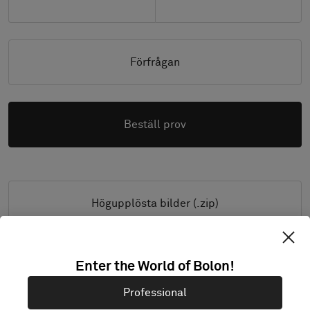
Förfrågan
Beställ prov
Högupplösta bilder (.zip)
Enter the World of Bolon!
PRODUKTINFORMATION & FILER
Professional