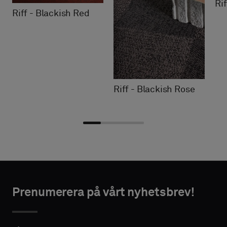
Ri
Riff - Blackish Red
Riff - Blackish Rose
Välj
Välj
NTAKTUPPGIFTER
NTAKTUPPGIFTER
typ
typ
Prenumerera på vårt nyhetsbrev!
FÖRNAMN
FÖRNAMN
Välj
Välj
om
om