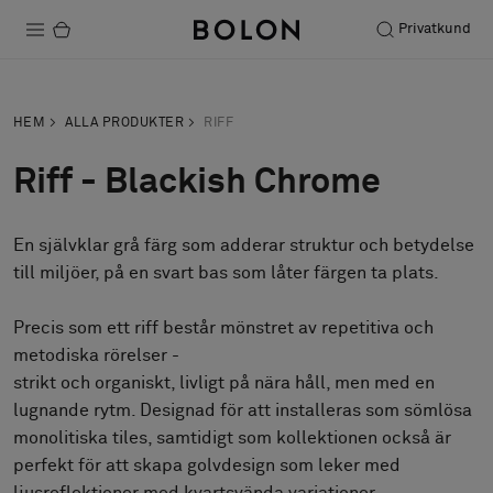
Privatkund
Produkter
HEM
ALLA PRODUKTER
RIFF
Projekt
Riff - Blackish Chrome
Hållbarhet
En självklar grå färg som adderar struktur och betydelse
Installation
till miljöer, på en svart bas som låter färgen ta plats.
Underhåll
Precis som ett riff består mönstret av repetitiva och
metodiska rörelser -
strikt och organiskt, livligt på nära håll, men med en
Designsamarbeten
lugnande rytm. Designad för att installeras som sömlösa
Stories
monolitiska tiles, samtidigt som kollektionen också är
FAQ
perfekt för att skapa golvdesign som leker med