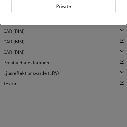
Installationsguide
Private
Städguide
Produktspecifikation
CAD (BIM)
CAD (BIM)
CAD (BIM)
Prestandadeklaration
Ljusreflektionsvärde (LRV)
Textur