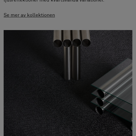
ljusreflektioner med kvartsvända variationer.
Om oss
Kontakta oss
Se mer av kollektionen
Pattern Tile Tool
Image & Material Bank
Välj land