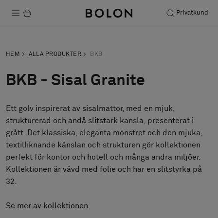
Privatkund
Produkter
HEM
ALLA PRODUKTER
BKB
Projekt
BKB - Sisal Granite
Hållbarhet
Ett golv inspirerat av sisalmattor, med en mjuk,
Installation
strukturerad och ändå slitstark känsla, presenterat i
Underhåll
grått. Det klassiska, eleganta mönstret och den mjuka,
textilliknande känslan och strukturen gör kollektionen
perfekt för kontor och hotell och många andra miljöer.
Kollektionen är vävd med folie och har en slitstyrka på
Designsamarbeten
32.
Stories
FAQ
Se mer av kollektionen