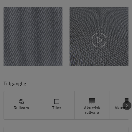
Tillgänglig i:
Rullvara
Tiles
Akustisk
Akustisk 
rullvara