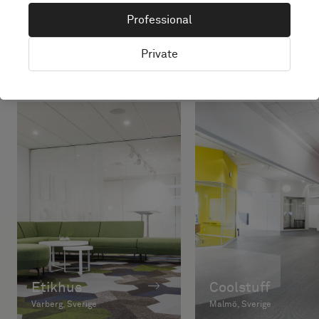
Projekt med denna
Professional
produkt
Private
Etikhus
Coolstuff
Varberg, Sverige
Malmö, Sverige