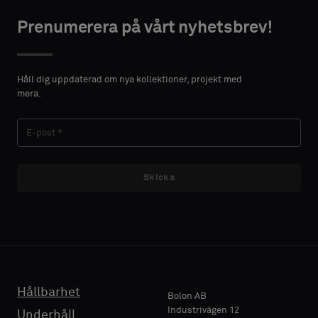
NTAKTUPPGIFTER
NTAKTUPPGIFTER
typ
typ
Prenumerera på vårt nyhetsbrev!
FÖRNAMN
FÖRNAMN
Välj
Välj
om
om
Håll dig uppdaterad om nya kollektioner, projekt med
du
du
mera.
vill
vill
EFTERNAMN
EFTERNAMN
ha
ha
ett
ett
prov
prov
med
med
Skicka
E-POST
E-POST
akustisk
akustisk
baksida
baksida
eller
eller
ett
ett
TELEFON
TELEFON
vanligt
vanligt
standardprov
standardprov
Hållbarhet
Bolon AB
Industrivägen 12
Underhåll