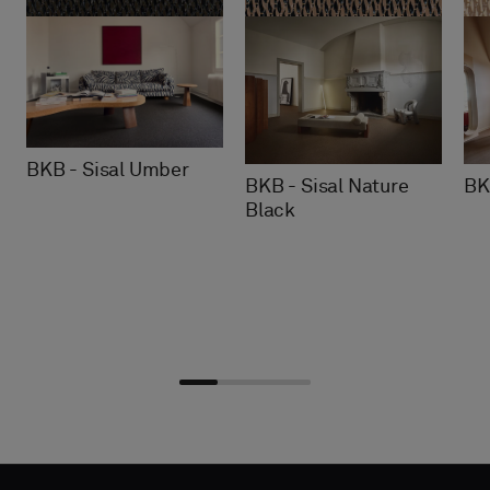
BKB - Sisal Umber
BKB - Sisal Nature
BK
Black
Välj
Välj