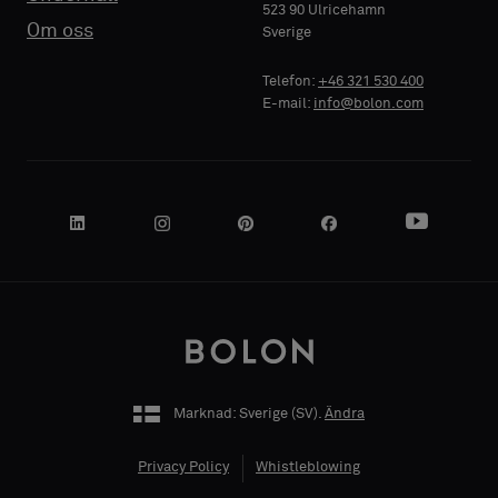
523 90 Ulricehamn
FÖRETAGSNAMN
FÖRETAGSNAMN
Standard
Standard
Om oss
Sverige
Telefon:
+46 321 530 400
E-mail:
info@bolon.com
Akustisk
Akustisk
DIN ROLL
DIN ROLL
ADRESS
ADRESS
Marknad: Sverige (
SV
).
Ändra
POSTNUMMER
POSTNUMMER
Privacy Policy
Whistleblowing