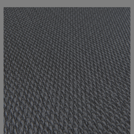
Om oss
Kontakta oss
Pattern Tile Tool
Image & Material Bank
Välj land