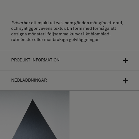
Prism
har ett mjukt uttryck som gör den mångfacetterad,
och synliggör vävens textur. En form med förmåga att
designa mönster i följsamma kurvor likt blomblad,
rutmönster eller mer brokiga golvläggningar.
PRODUKT INFORMATION
NEDLADDNINGAR
Bolon Studio är ett koncept av precist utvalda former för
personligt anpassade golvläggningar. Med ett urval av
tretton olika former, väljer du själv bland de flesta av
Bolons kollektioner hur golvplattan ska se ut.
Möjligheterna till olika kombinationer är oändliga.
Installationsguide
Ditt mönster kommer att se helt olika ut beroende av
Högupplösta bilder (.zip)
vilken textur, färg och väftriktning du väljer och hur ljuset
reflekteras. Kika vidare på varje enskild
kollektion
för
Ladda ned Prism
ytterligare produktinformation.