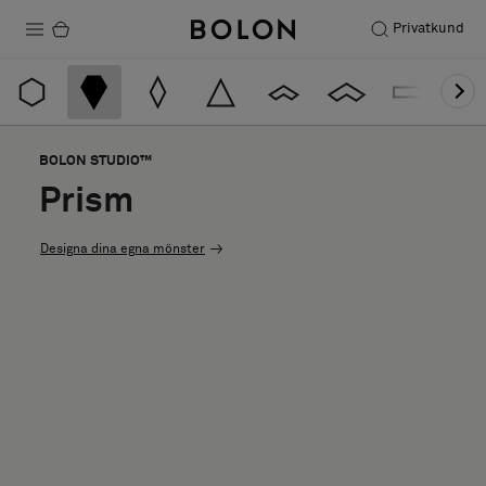
Privatkund
Produkter
Projekt
BOLON STUDIO™
Hållbarhet
Prism
Installation
Designa dina egna mönster
Underhåll
Designsamarbeten
Stories
FAQ