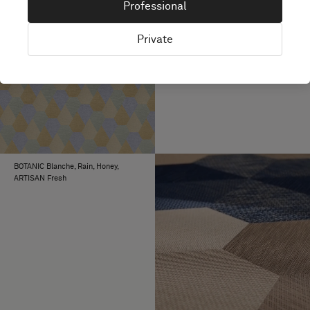
Professional
Private
BKB Sisal Plain Beige, EMERGE
Sway, ARTISAN Ink
BOTANIC Blanche, Rain, Honey,
ARTISAN Fresh