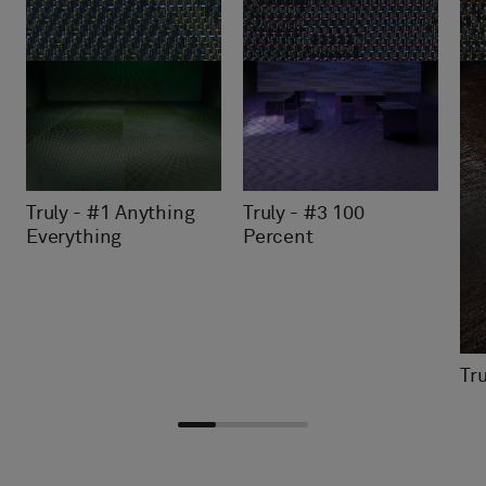
Truly - #3 100
Truly - #1 Anything
Percent
Everything
Tru