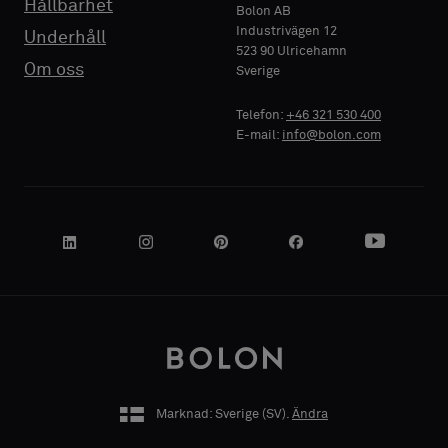
Hållbarhet
Bolon AB
Industrivägen 12
Underhåll
523 90 Ulricehamn
FÖRETAGSNAMN
FÖRETAGSNAMN
Standard
Standard
Om oss
Sverige
Telefon:
+46 321 530 400
E-mail:
info@bolon.com
Akustisk
Akustisk
DIN ROLL
DIN ROLL
ADRESS
ADRESS
Marknad: Sverige (
SV
).
Ändra
POSTNUMMER
POSTNUMMER