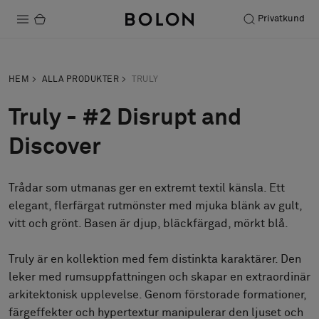
Privatkund
Produkter
HEM
ALLA PRODUKTER
TRULY
Projekt
Truly - #2 Disrupt and
Hållbarhet
Discover
Installation
Trådar som utmanas ger en extremt textil känsla. Ett
Underhåll
elegant, flerfärgat rutmönster med mjuka blänk av gult,
vitt och grönt. Basen är djup, bläckfärgad, mörkt blå.
Designsamarbeten
Truly är en kollektion med fem distinkta karaktärer. Den
Stories
leker med rumsuppfattningen och skapar en extraordinär
arkitektonisk upplevelse. Genom förstorade formationer,
FAQ
färgeffekter och hypertextur manipulerar den ljuset och