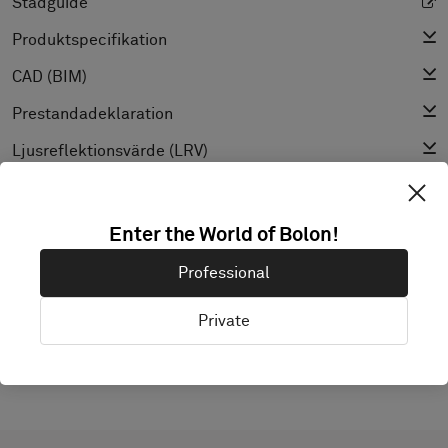
Städguide
Produktspecifikation
CAD (BIM)
Prestandadeklaration
Ljusreflektionsvärde (LRV)
Textur
Enter the World of Bolon!
UPPTÄCK BOLON STUDIO
Professional
Private