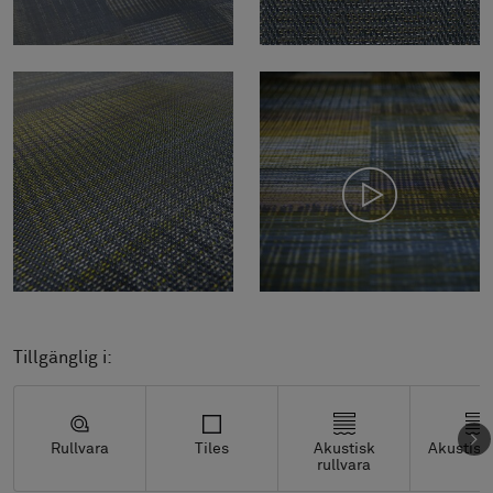
Tillgänglig i:
Rullvara
Tiles
Akustisk
Akustisk 
rullvara