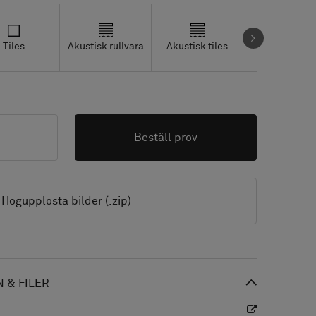
Tiles
Akustisk rullvara
Akustisk tiles
Studio Tiles
Beställ prov
Högupplösta bilder (.zip)
 & FILER