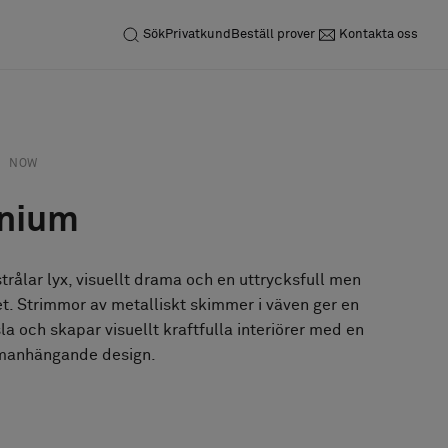
Sök
Privatkund
Beställ prover
Kontakta oss
NOW
anium
trålar lyx, visuellt drama och en uttrycksfull men
et. Strimmor av metalliskt skimmer i väven ger en
a och skapar visuellt kraftfulla interiörer med en
mmanhängande design.