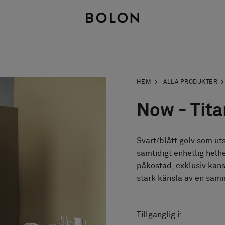
HEM
ALLA PRODUKTER
Now - Tit
Svart/blått golv som uts
samtidigt enhetlig helh
påkostad, exklusiv känsl
stark känsla av en sa
Tillgänglig i: