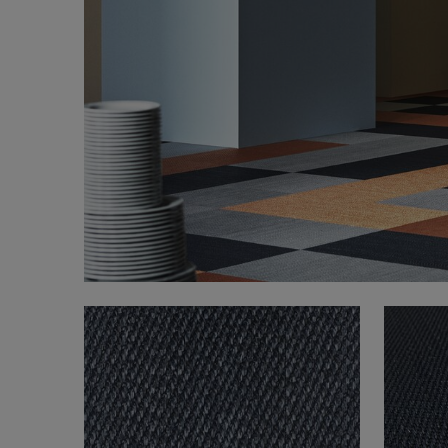
FAQ
Om oss
Kontakta oss
Pattern Tile Tool
Image & Material Bank
Välj land