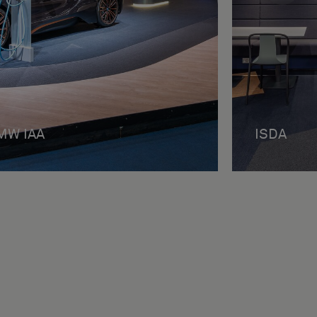
MW IAA
ISDA