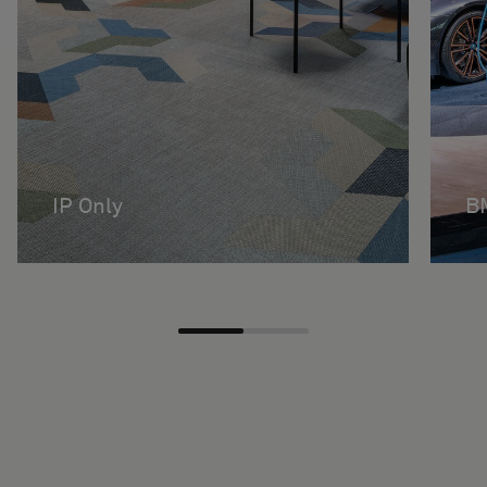
IP Only
B