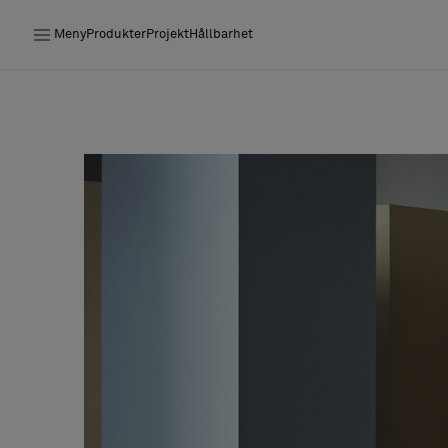
Meny
Produkter
Projekt
Hållbarhet
Produkter
Projekt
Hållbarhet
Installation
Underhåll
Designsamarbeten
Stories