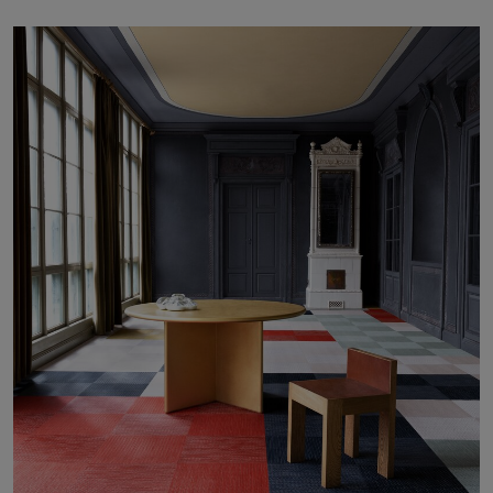
Om oss
Kontakta oss
Pattern Tile Tool
Image & Material Bank
Välj land