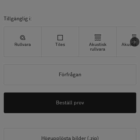
Tillgänglig i:
Rullvara
Tiles
Akustisk
Akustisk 
rullvara
Förfrågan
Beställ prov
Högupplösta bilder (.zip)