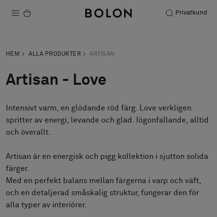
Privatkund
Produkter
HEM
ALLA PRODUKTER
ARTISAN
Projekt
Artisan - Love
Hållbarhet
Intensivt varm, en glödande röd färg. Love verkligen
Installation
spritter av energi, levande och glad. Iögonfallande, alltid
Underhåll
och överallt.
Artisan är en energisk och pigg kollektion i sjutton solida
färger.
Designsamarbeten
Med en perfekt balans mellan färgerna i varp och väft,
Stories
och en detaljerad småskalig struktur, fungerar den för
FAQ
alla typer av interiörer.