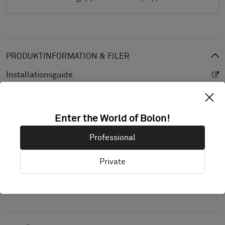
PRODUKTINFORMATION & FILER
Installationsguide
Städguide
Produktspecifikation
Enter the World of Bolon!
CAD (BIM)
Professional
Prestandadeklaration
Private
Ljusreflektionsvärde (LRV)
Textur