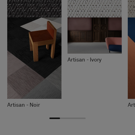
Artisan - Ivory
Artisan - Noir
Ar