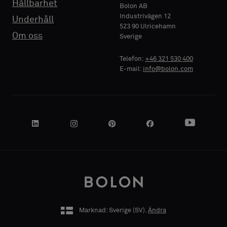
Hållbarhet
Bolon AB
Industrivägen 12
Underhåll
523 90 Ulricehamn
FÖRETAGSNAMN
FÖRETAGSNAMN
Standard
Standard
Om oss
Sverige
Telefon:
+46 321 530 400
E-mail:
info@bolon.com
Akustisk
Akustisk
DIN ROLL
DIN ROLL
ADRESS
ADRESS
Marknad: Sverige (
SV
).
Ändra
POSTNUMMER
POSTNUMMER