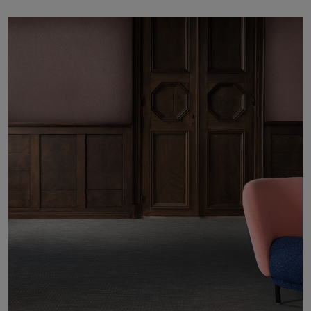
Om oss
Kontakta oss
Pattern Tile Tool
Image & Material Bank
Välj land