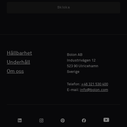
med
med
Skicka
E-POST
E-POST
akustisk
akustisk
baksida
baksida
eller
eller
ett
ett
TELEFON
TELEFON
vanligt
vanligt
standardprov
standardprov
Hållbarhet
Bolon AB
Industrivägen 12
Underhåll
523 90 Ulricehamn
FÖRETAGSNAMN
FÖRETAGSNAMN
Standard
Standard
Om oss
Sverige
Telefon:
+46 321 530 400
E-mail:
info@bolon.com
Akustisk
Akustisk
DIN ROLL
DIN ROLL