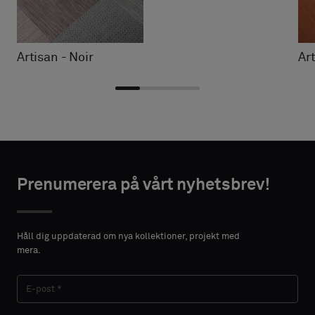
Artisan - Noir
Ar
Välj
Välj
NTAKTUPPGIFTER
NTAKTUPPGIFTER
typ
typ
Prenumerera på vårt nyhetsbrev!
FÖRNAMN
FÖRNAMN
Välj
Välj
om
om
Håll dig uppdaterad om nya kollektioner, projekt med
du
du
mera.
vill
vill
EFTERNAMN
EFTERNAMN
ha
ha
ett
ett
prov
prov