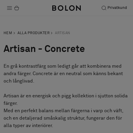
Privatkund
Produkter
HEM
ALLA PRODUKTER
ARTISAN
Projekt
Artisan - Concrete
Hållbarhet
En grå kontrastfärg som ledigt går att kombinera med
Installation
andra färger. Concrete är en neutral som känns bekant
Underhåll
och långlivad.
Artisan är en energisk och pigg kollektion i sjutton solida
färger.
Designsamarbeten
Med en perfekt balans mellan färgerna i varp och väft,
Stories
och en detaljerad småskalig struktur, fungerar den för
FAQ
alla typer av interiörer.