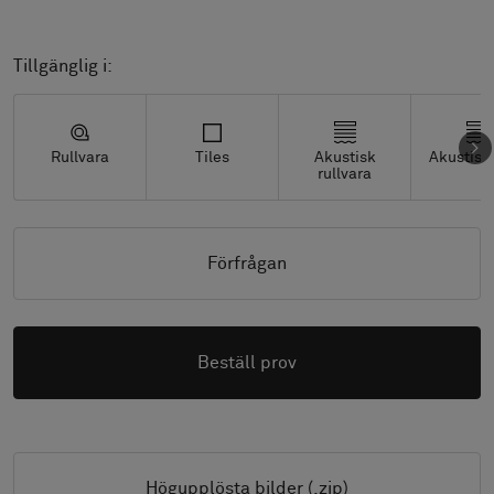
Tillgänglig i:
Rullvara
Tiles
Akustisk
Akustisk 
rullvara
Förfrågan
Beställ prov
Högupplösta bilder (.zip)