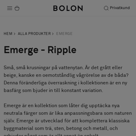
Privatkund
Produkter
HEM
ALLA PRODUKTER
EMERGE
Projekt
Emerge - Ripple
Hållbarhet
Små, små krusningar på vattenytan. Är det grått eller
Installation
beige, kanske en oemotståndlig vågrörelse av de båda?
Underhåll
Denna föränderliga överraskning i kollektionen är en ny
basfärg som bjuder in till konstant variation.
Emerge är en kollektion som låter dig upptäcka nya
Designsamarbeten
neutrala färger som är lika anpassningsbara som naturen
Stories
själv. Emerge är utvecklad för att komplettera klassiska
FAQ
byggmaterial som trä, sten, betong och metall, och