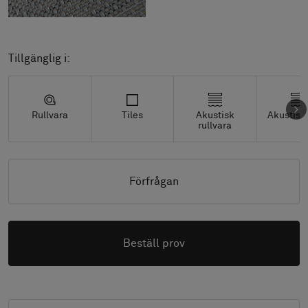
Tillgänglig i:
Rullvara
Tiles
Akustisk
Akustisk 
rullvara
Förfrågan
Beställ prov