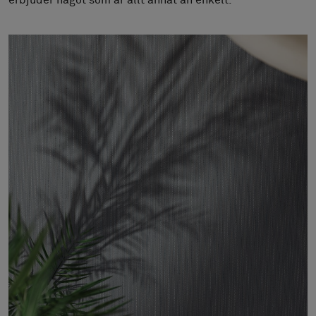
erbjuder något som är allt annat än enkelt.
Om oss
Kontakta oss
Pattern Tile Tool
Image & Material Bank
Välj land