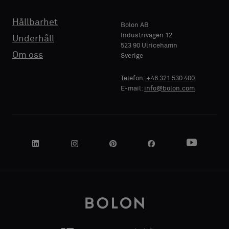
vanligt
vanligt
standardprov
standardprov
Hållbarhet
Bolon AB
Industrivägen 12
Underhåll
523 90 Ulricehamn
FÖRETAGSNAMN
FÖRETAGSNAMN
Standard
Standard
Om oss
Sverige
Telefon:
+46 321 530 400
E-mail:
info@bolon.com
Akustisk
Akustisk
DIN ROLL
DIN ROLL
ADRESS
ADRESS