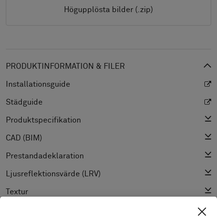
Högupplösta bilder (.zip)
PRODUKTINFORMATION & FILER
Installationsguide
Städguide
Produktspecifikation
CAD (BIM)
Prestandadeklaration
Ljusreflektionsvärde (LRV)
Textur