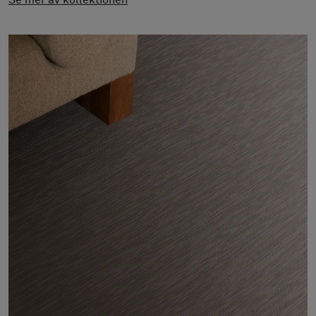
Se mer av kollektionen
Om oss
Kontakta oss
Pattern Tile Tool
Image & Material Bank
Välj land