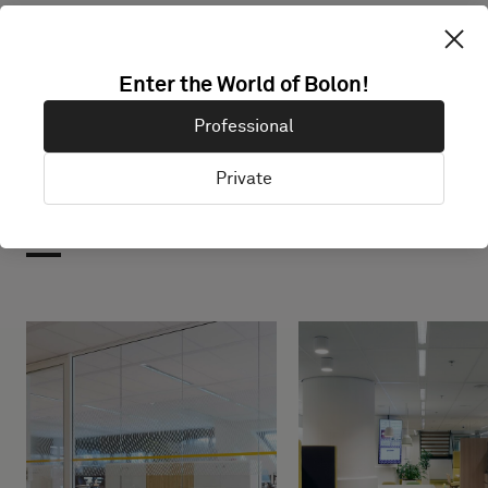
Enter the World of Bolon!
Professional
Projekt med denna
Private
produkt