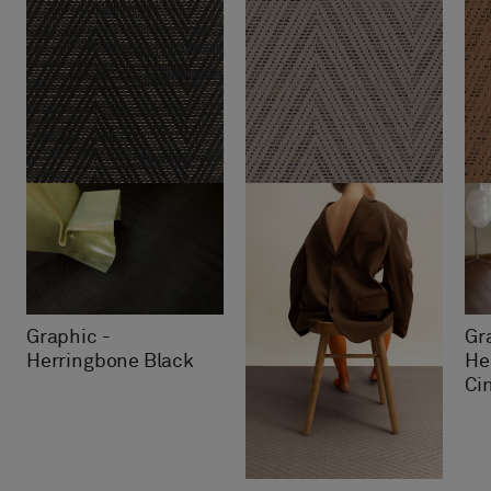
Graphic -
Gr
Herringbone Black
He
Ci