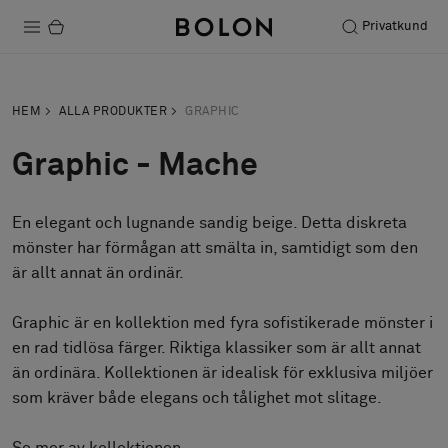
Privatkund
Produkter
HEM
ALLA PRODUKTER
GRAPHIC
Projekt
Graphic - Mache
Hållbarhet
En elegant och lugnande sandig beige. Detta diskreta
Installation
mönster har förmågan att smälta in, samtidigt som den
Underhåll
är allt annat än ordinär.
Graphic är en kollektion med fyra sofistikerade mönster i
en rad tidlösa färger. Riktiga klassiker som är allt annat
Designsamarbeten
än ordinära. Kollektionen är idealisk för exklusiva miljöer
Stories
som kräver både elegans och tålighet mot slitage.
FAQ