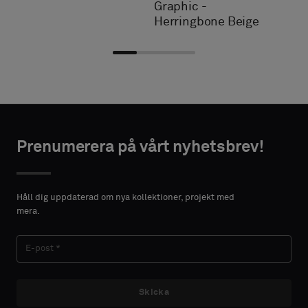
Graphic -
Herringbone Beige
Välj
Välj
NTAKTUPPGIFTER
NTAKTUPPGIFTER
typ
typ
Prenumerera på vårt nyhetsbrev!
FÖRNAMN
FÖRNAMN
Välj
Välj
om
om
Håll dig uppdaterad om nya kollektioner, projekt med
du
du
mera.
vill
vill
EFTERNAMN
EFTERNAMN
ha
ha
ett
ett
prov
prov
med
med
Skicka
E-POST
E-POST
akustisk
akustisk