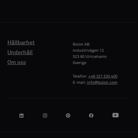
baksida
baksida
eller
eller
ett
ett
TELEFON
TELEFON
vanligt
vanligt
standardprov
standardprov
Hållbarhet
Bolon AB
Industrivägen 12
Underhåll
523 90 Ulricehamn
FÖRETAGSNAMN
FÖRETAGSNAMN
Standard
Standard
Om oss
Sverige
Telefon:
+46 321 530 400
E-mail:
info@bolon.com
Akustisk
Akustisk
DIN ROLL
DIN ROLL