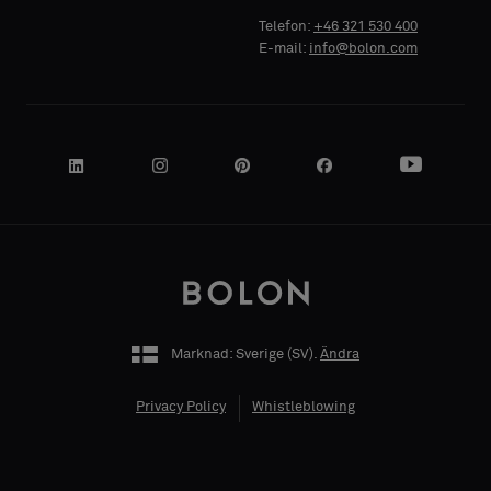
Telefon:
+46 321 530 400
E-mail:
info@bolon.com
Akustisk
Akustisk
DIN ROLL
DIN ROLL
ADRESS
ADRESS
Marknad: Sverige (
SV
).
Ändra
POSTNUMMER
POSTNUMMER
Privacy Policy
Whistleblowing
STAD
STAD