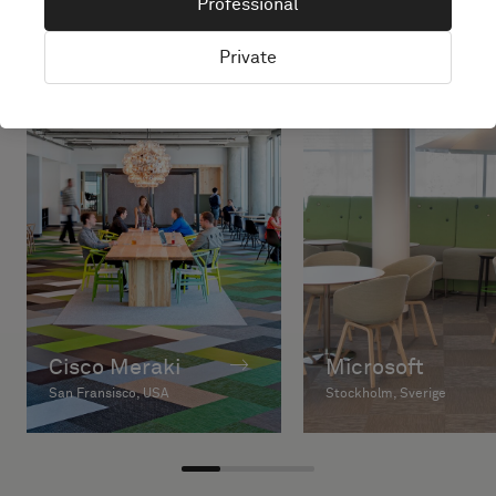
Professional
Private
Cisco Meraki
Microsoft
San Fransisco, USA
Stockholm, Sverige