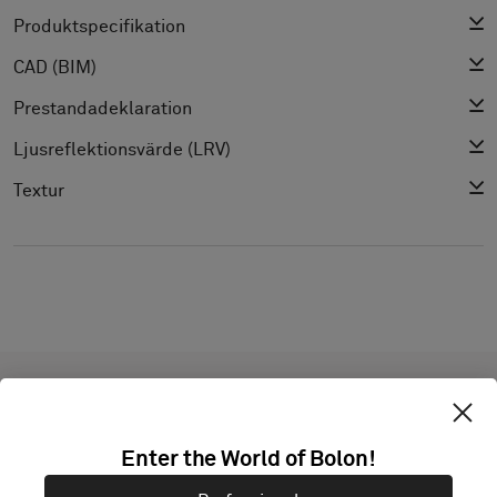
Produktspecifikation
CAD (BIM)
Prestandadeklaration
Ljusreflektionsvärde (LRV)
Textur
Projekt med denna
Enter the World of Bolon!
produkt