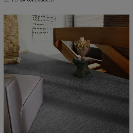
Se mer av kollektionen
Om oss
Kontakta oss
Pattern Tile Tool
Image & Material Bank
Välj land