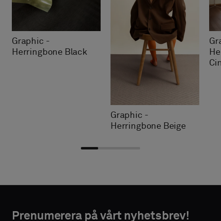
Graphic -
Gr
Herringbone Black
He
Ci
Graphic -
Herringbone Beige
Välj
Välj
NTAKTUPPGIFTER
NTAKTUPPGIFTER
typ
typ
Prenumerera på vårt nyhetsbrev!