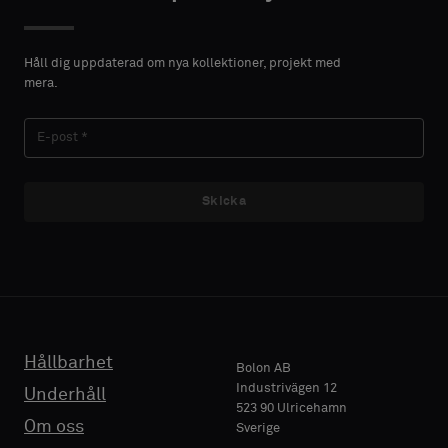
FÖRNAMN
FÖRNAMN
Välj
Välj
om
om
Håll dig uppdaterad om nya kollektioner, projekt med
du
du
mera.
vill
vill
EFTERNAMN
EFTERNAMN
ha
ha
ett
ett
prov
prov
med
med
Skicka
E-POST
E-POST
akustisk
akustisk
baksida
baksida
eller
eller
ett
ett
TELEFON
TELEFON
vanligt
vanligt
standardprov
standardprov
Hållbarhet
Bolon AB
Industrivägen 12
Underhåll
523 90 Ulricehamn
FÖRETAGSNAMN
FÖRETAGSNAMN
Standard
Standard
Om oss
Sverige