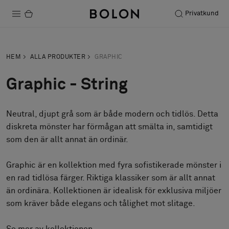
Privatkund
Produkter
HEM
ALLA PRODUKTER
GRAPHIC
Projekt
Graphic - String
Hållbarhet
Neutral, djupt grå som är både modern och tidlös. Detta
Installation
diskreta mönster har förmågan att smälta in, samtidigt
Underhåll
som den är allt annat än ordinär.
Graphic är en kollektion med fyra sofistikerade mönster i
en rad tidlösa färger. Riktiga klassiker som är allt annat
Designsamarbeten
än ordinära. Kollektionen är idealisk för exklusiva miljöer
Stories
som kräver både elegans och tålighet mot slitage.
FAQ