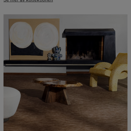
Se mer av kollektionen
Om oss
Kontakta oss
Pattern Tile Tool
Image & Material Bank
Välj land