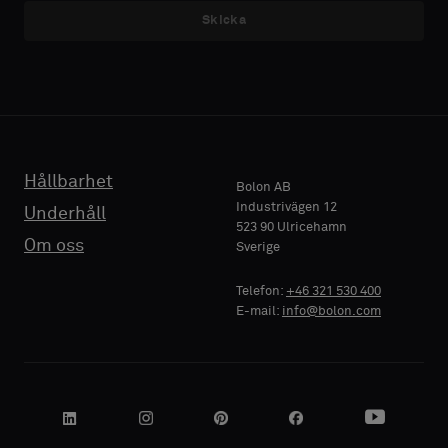
med
med
Skicka
E-POST
E-POST
akustisk
akustisk
baksida
baksida
eller
eller
ett
ett
TELEFON
TELEFON
vanligt
vanligt
standardprov
standardprov
Hållbarhet
Bolon AB
Industrivägen 12
Underhåll
523 90 Ulricehamn
FÖRETAGSNAMN
FÖRETAGSNAMN
Standard
Standard
Om oss
Sverige
Telefon:
+46 321 530 400
E-mail:
info@bolon.com
Akustisk
Akustisk
DIN ROLL
DIN ROLL