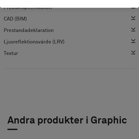
Produktspecifikation
CAD (BIM)
Prestandadeklaration
Ljusreflektionsvärde (LRV)
Textur
Andra produkter i Graphic