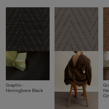
Graphic -
Gr
Herringbone Black
He
Ci