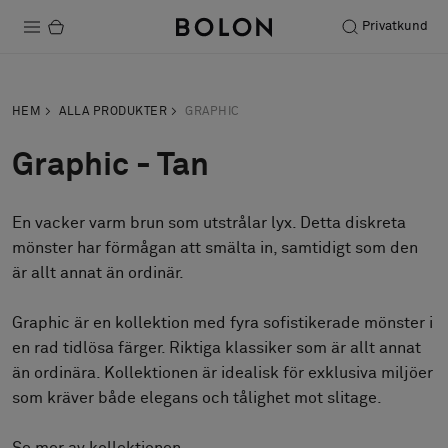
Privatkund
Produkter
HEM
ALLA PRODUKTER
GRAPHIC
Projekt
Graphic - Tan
Hållbarhet
En vacker varm brun som utstrålar lyx. Detta diskreta
Installation
mönster har förmågan att smälta in, samtidigt som den
Underhåll
är allt annat än ordinär.
Graphic är en kollektion med fyra sofistikerade mönster i
en rad tidlösa färger. Riktiga klassiker som är allt annat
Designsamarbeten
än ordinära. Kollektionen är idealisk för exklusiva miljöer
Stories
som kräver både elegans och tålighet mot slitage.
FAQ