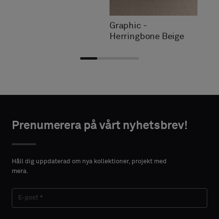
Graphic -
Herringbone Beige
Välj
Välj
NTAKTUPPGIFTER
NTAKTUPPGIFTER
typ
typ
Prenumerera på vårt nyhetsbrev!
FÖRNAMN
FÖRNAMN
Välj
Välj
om
om
Håll dig uppdaterad om nya kollektioner, projekt med
du
du
mera.
vill
vill
EFTERNAMN
EFTERNAMN
ha
ha
ett
ett
prov
prov