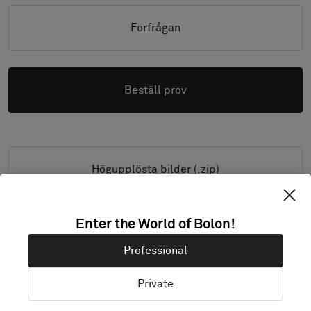
Förfrågan
Beställ prov
Högupplösta bilder (.zip)
Enter the World of Bolon!
PRODUKTINFORMATION & FILER
Professional
Installationsguide
Private
Städguide