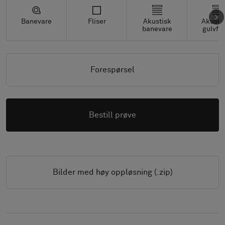
Banevare
Fliser
Akustisk
Akusti
banevare
gulvfli
Forespørsel
Bestill prøve
Bilder med høy oppløsning (.zip)