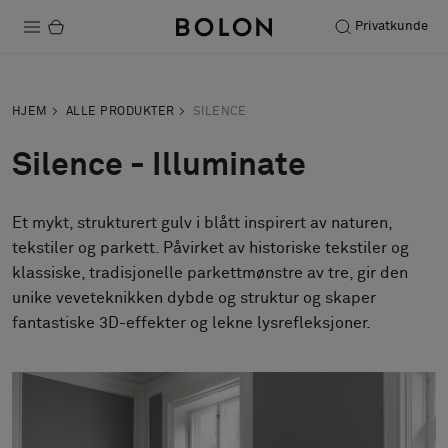
Privatkunde
Produkter
HJEM
ALLE PRODUKTER
SILENCE
Prosjekter
Silence - Illuminate
Bærekraft
Et mykt, strukturert gulv i blått inspirert av naturen,
Installation
tekstiler og parkett. Påvirket av historiske tekstiler og
Vedlikehold
klassiske, tradisjonelle parkettmønstre av tre, gir den
unike veveteknikken dybde og struktur og skaper
Samarbeid med designere
Stories
FAQ