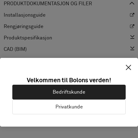
PRODUKTDOKUMENTASJON OG FILER
Installasjonsguide
Rengjøringsguide
Produktspesifikasjon
CAD (BIM)
Declaration of Performance
Lys Reflekterende Verdi
Velkommen til Bolons verden!
Textur
Bedriftskunde
Privatkunde
OPPDAG BOLON STUDIO