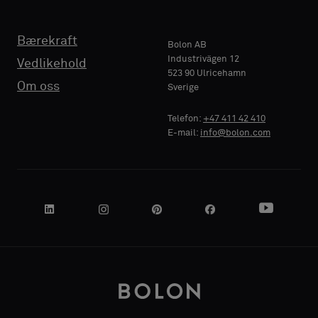
TELEFON
TELEFON
Bærekraft
Standard
Standard
Bolon AB
Industrivägen 12
Vedlikehold
523 90 Ulricehamn
BEDRIFTSNAVN
BEDRIFTSNAVN
Om oss
Sverige
Akustikk
Akustikk
Telefon:
+47 411 42 410
E-mail:
info@bolon.com
DIN ROLLE
DIN ROLLE
GATEADRESSE
GATEADRESSE