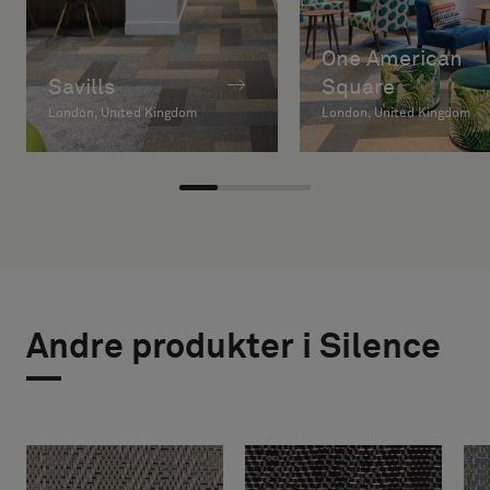
One American
Savills
Square
London, United Kingdom
London, United Kingdom
Andre produkter i Silence