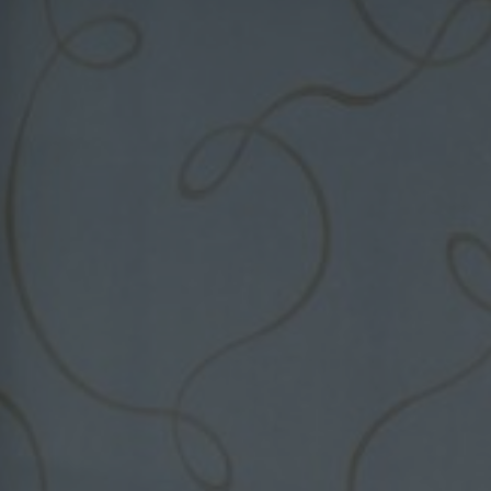
FAQ
Om oss
Kontakt
Pattern Tile Tool
Image & Material Bank
Velg land