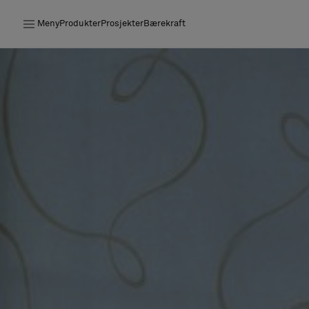
Meny
Produkter
Prosjekter
Bærekraft
Produkter
Prosjekter
Bærekraft
Installation
Vedlikehold
Samarbeid med designere
Stories