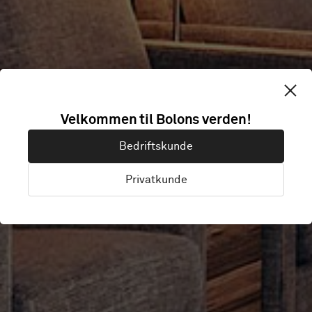
ICELANDAIR
Velkommen til Bolons verden!
Bedriftskunde
LOUNGE
Privatkunde
Keflavik, Iceland