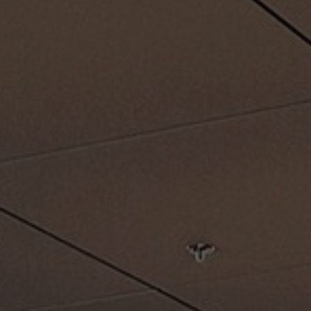
Om oss
Kontakt
Pattern Tile Tool
Image & Material Bank
Velg land