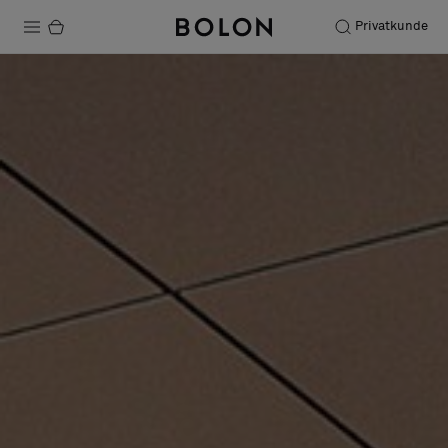
Privatkunde
Produkter
Prosjekter
Bærekraft
Installation
Vedlikehold
Samarbeid med designere
Stories
FAQ