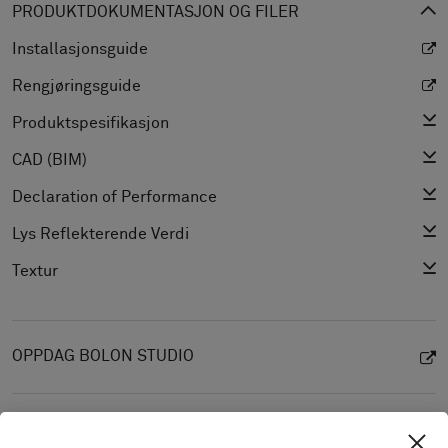
PRODUKTDOKUMENTASJON OG FILER
Installasjonsguide
Rengjøringsguide
Produktspesifikasjon
CAD (BIM)
Declaration of Performance
Lys Reflekterende Verdi
Textur
OPPDAG BOLON STUDIO