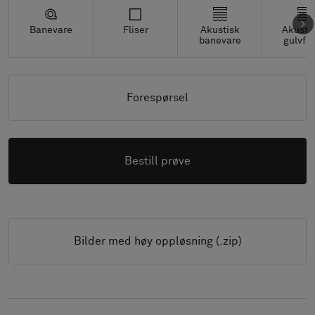
Banevare
Fliser
Akustisk
Akusti
banevare
gulvfli
Forespørsel
Bestill prøve
Bilder med høy oppløsning (.zip)