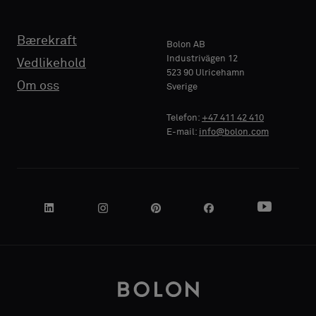
TELEFON
TELEFON
Bærekraft
Standard
Standard
Bolon AB
Industrivägen 12
Vedlikehold
523 90 Ulricehamn
BEDRIFTSNAVN
BEDRIFTSNAVN
Om oss
Sverige
Akustikk
Akustikk
Telefon:
+47 411 42 410
E-mail:
info@bolon.com
DIN ROLLE
DIN ROLLE
GATEADRESSE
GATEADRESSE