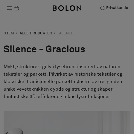
Privatkunde
Produkter
HJEM
ALLE PRODUKTER
SILENCE
Prosjekter
Silence - Gracious
Bærekraft
Mykt, strukturert gulv i lysebrunt inspirert av naturen,
Installation
tekstiler og parkett. Påvirket av historiske tekstiler og
Vedlikehold
klassiske, tradisjonelle parkettmønstre av tre, gir den
unike veveteknikken dybde og struktur og skaper
Samarbeid med designere
Stories
FAQ