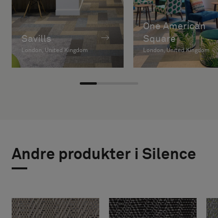
One American
Savills
Square
London, United Kingdom
London, United Kingdom
Andre produkter i Silence