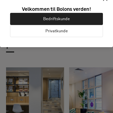
Velkommen til Bolons verden!
Bedriftskunde
Privatkunde
Prosjekter med dette
produktet