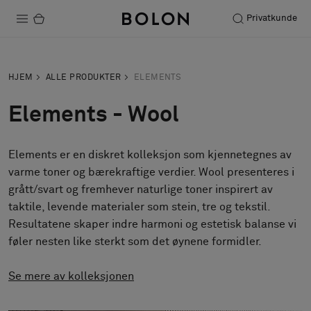
Privatkunde
Produkter
HJEM
ALLE PRODUKTER
ELEMENTS
Prosjekter
Elements - Wool
Bærekraft
Elements er en diskret kolleksjon som kjennetegnes av
Installation
varme toner og bærekraftige verdier. Wool presenteres i
Vedlikehold
grått/svart og fremhever naturlige toner inspirert av
taktile, levende materialer som stein, tre og tekstil.
Resultatene skaper indre harmoni og estetisk balanse vi
føler nesten like sterkt som det øynene formidler.
Samarbeid med designere
Stories
Se mere av kolleksjonen
FAQ