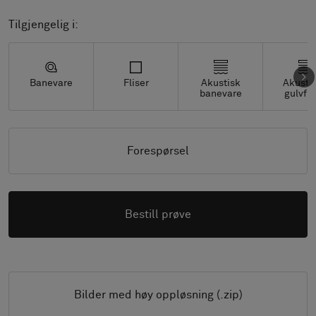
Tilgjengelig i:
Banevare
Fliser
Akustisk
Akusti
banevare
gulvfli
Forespørsel
Bestill prøve
Bilder med høy oppløsning (.zip)