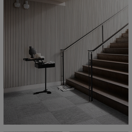
Om oss
Kontakt
Pattern Tile Tool
Image & Material Bank
Velg land