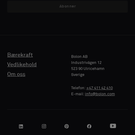
akustikkbakside
akustikkbakside
Abonner
E-MAIL
E-MAIL
eller
eller
en
en
vanlig
vanlig
prøve
prøve
TELEFON
TELEFON
Bærekraft
Standard
Standard
Bolon AB
Industrivägen 12
Vedlikehold
523 90 Ulricehamn
BEDRIFTSNAVN
BEDRIFTSNAVN
Om oss
Sverige
Akustikk
Akustikk
Telefon:
+47 411 42 410
E-mail:
info@bolon.com
DIN ROLLE
DIN ROLLE