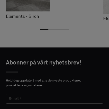
Elements - Birch
El
Velg
Velg
AKTINFORMASJON
AKTINFORMASJON
type
type
Abonner på vårt nyhetsbrev!
FORNAVN
FORNAVN
Velg
Velg
om
om
Hold deg oppdatert med alle de nyeste produktene,
du
du
prosjektene og nyhetene.
ønsker
ønsker
ETTERNAVN
ETTERNAVN
en
en
prøve
prøve
med
med