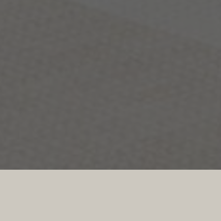
Elements har et balansert, naturlig blandet
utseende i ulike toner av beige og grått,