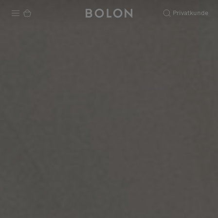
Privatkunde
Produkter
Prosjekter
Bærekraft
Installation
Vedlikehold
Samarbeid med designere
Stories
FAQ