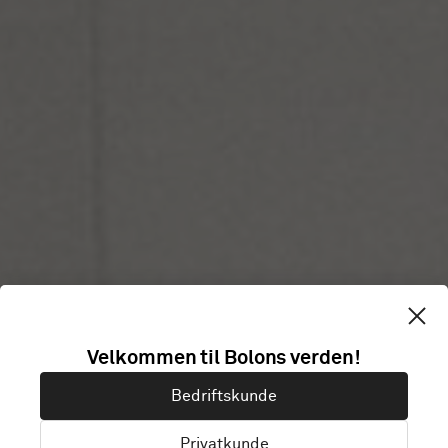
Velkommen til Bolons verden!
EN KOLLEKSJON MED NATURELEMENTENE SOM BAKTEPPE
ELEMENTS
Bedriftskunde
Privatkunde