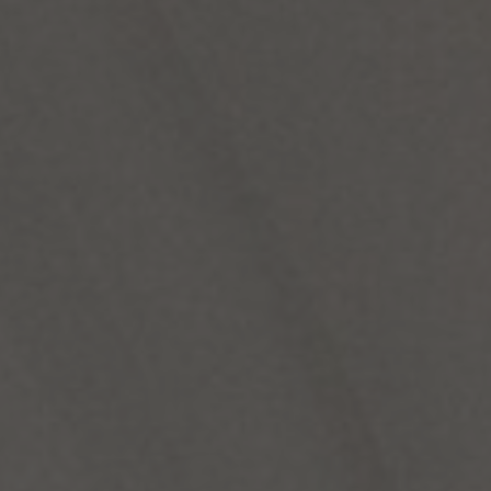
Om oss
Kontakt
Pattern Tile Tool
Image & Material Bank
Velg land